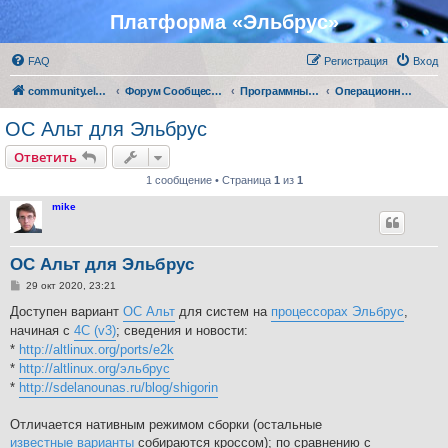
Платформа «Эльбрус»
FAQ
Регистрация
Вход
community.elbrus.ru
Форум Сообщества Эльбрус
Программные решения партнеров
Операционные системы
ОС Альт для Эльбрус
Ответить
1 сообщение • Страница
1
из
1
mike
ОС Альт для Эльбрус
С
29 окт 2020, 23:21
о
о
Доступен вариант
ОС Альт
для систем на
процессорах Эльбрус
,
б
начиная с
4С (v3)
; сведения и новости:
щ
е
*
http://altlinux.org/ports/e2k
н
*
http://altlinux.org/эльбрус
и
е
*
http://sdelanounas.ru/blog/shigorin
Отличается нативным режимом сборки (остальные
известные варианты
собираются кроссом); по сравнению с