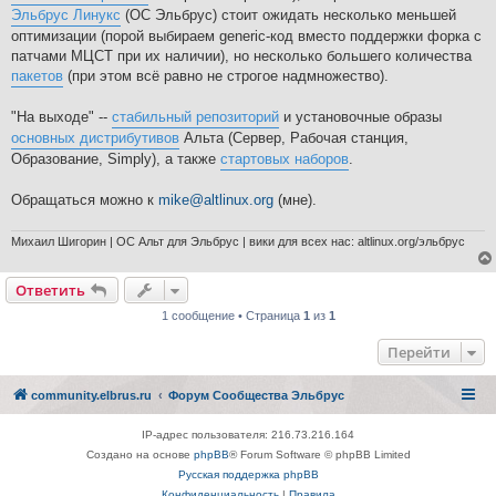
Эльбрус Линукс
(ОС Эльбрус) стоит ожидать несколько меньшей
оптимизации (порой выбираем generic-код вместо поддержки форка с
патчами МЦСТ при их наличии), но несколько большего количества
пакетов
(при этом всё равно не строгое надмножество).
"На выходе" --
стабильный репозиторий
и установочные образы
основных дистрибутивов
Альта (Сервер, Рабочая станция,
Образование, Simply), а также
стартовых наборов
.
Обращаться можно к
mike@altlinux.org
(мне).
Михаил Шигорин | ОС Альт для Эльбрус | вики для всех нас: altlinux.org/эльбрус
Ответить
1 сообщение • Страница
1
из
1
Перейти
community.elbrus.ru
Форум Сообщества Эльбрус
IP-адрес пользователя: 216.73.216.164
Создано на основе
phpBB
® Forum Software © phpBB Limited
Русская поддержка phpBB
Конфиденциальность
|
Правила