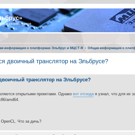
льбрус»
ров и разработчиков
ая информация о платформах Эльбрус и МЦСТ-R
Общая информация о плат
тся двоичный транслятор на Эльбрусе?
я двоичный транслятор на Эльбрусе?
 являются открытыми проектами. Однако
вот отсюда
я узнал, что для их з
x86/amd64.
 OpenCL. Что за дичь?