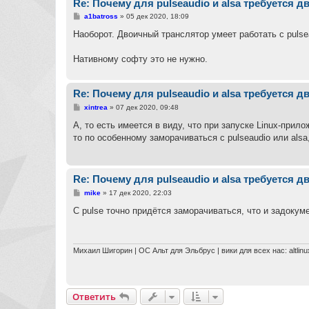
Re: Почему для pulseaudio и alsa требуется 
С
a1batross
»
05 дек 2020, 18:09
о
о
Наоборот. Двоичный транслятор умеет работать с pulse
б
щ
е
Нативному софту это не нужно.
н
и
е
Re: Почему для pulseaudio и alsa требуется 
С
xintrea
»
07 дек 2020, 09:48
о
о
А, то есть имеется в виду, что при запуске Linux-прило
б
то по особенному заморачиваться с pulseaudio или als
щ
е
н
и
е
Re: Почему для pulseaudio и alsa требуется 
С
mike
»
17 дек 2020, 22:03
о
о
С pulse точно придётся заморачиваться, что и задокуме
б
щ
е
н
и
Михаил Шигорин | ОС Альт для Эльбрус | вики для всех нас: altlinu
е
Ответить