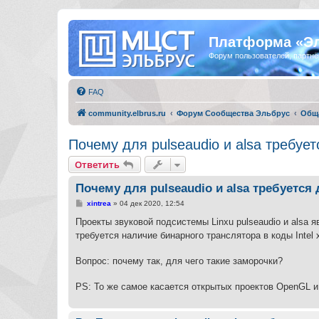
Платформа «Э
Форум пользователей, партнё
FAQ
community.elbrus.ru
Форум Сообщества Эльбрус
Общ
Почему для pulseaudio и alsa требуе
Ответить
Почему для pulseaudio и alsa требуетс
С
xintrea
»
04 дек 2020, 12:54
о
о
Проекты звуковой подсистемы Linxu pulseaudio и alsa
б
требуется наличие бинарного транслятора в коды Intel 
щ
е
н
Вопрос: почему так, для чего такие заморочки?
и
е
PS: То же самое касается открытых проектов OpenGL и