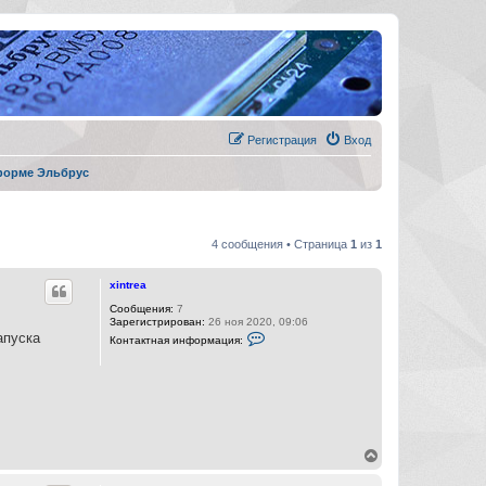
Регистрация
Вход
форме Эльбрус
4 сообщения • Страница
1
из
1
xintrea
Сообщения:
7
Зарегистрирован:
26 ноя 2020, 09:06
К
апуска
Контактная информация:
о
н
т
а
к
т
н
а
я
В
и
е
н
р