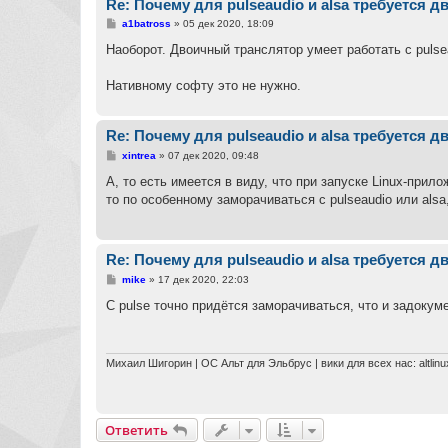
Re: Почему для pulseaudio и alsa требуется 
С
a1batross
»
05 дек 2020, 18:09
о
о
Наоборот. Двоичный транслятор умеет работать с pulse
б
щ
е
Нативному софту это не нужно.
н
и
е
Re: Почему для pulseaudio и alsa требуется 
С
xintrea
»
07 дек 2020, 09:48
о
о
А, то есть имеется в виду, что при запуске Linux-прило
б
то по особенному заморачиваться с pulseaudio или als
щ
е
н
и
е
Re: Почему для pulseaudio и alsa требуется 
С
mike
»
17 дек 2020, 22:03
о
о
С pulse точно придётся заморачиваться, что и задокуме
б
щ
е
н
и
Михаил Шигорин | ОС Альт для Эльбрус | вики для всех нас: altlinu
е
Ответить