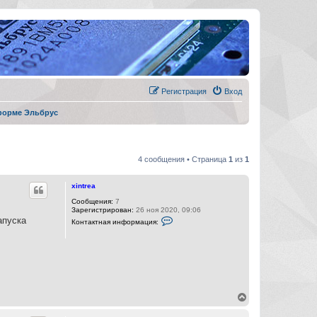
Регистрация
Вход
форме Эльбрус
4 сообщения • Страница
1
из
1
xintrea
Сообщения:
7
Зарегистрирован:
26 ноя 2020, 09:06
К
апуска
Контактная информация:
о
н
т
а
к
т
н
а
я
В
и
е
н
р