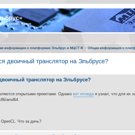
льбрус»
ров и разработчиков
ая информация о платформах Эльбрус и МЦСТ-R
Общая информация о плат
тся двоичный транслятор на Эльбрусе?
я двоичный транслятор на Эльбрусе?
 являются открытыми проектами. Однако
вот отсюда
я узнал, что для их з
x86/amd64.
 OpenCL. Что за дичь?