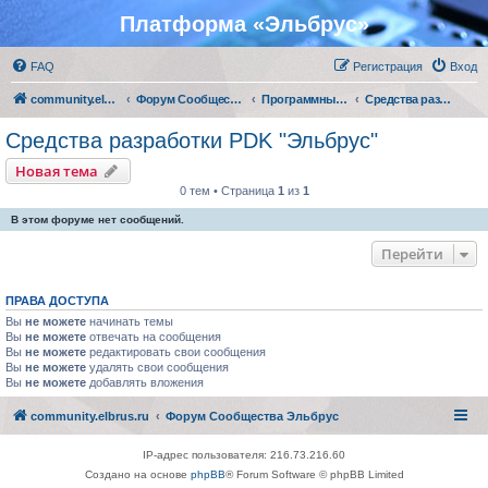
Платформа «Эльбрус»
FAQ
Регистрация
Вход
community.elbrus.ru
Форум Сообщества Эльбрус
Программные решения АО "МЦСТ"
Средства разработки PDK "Эльбрус"
Средства разработки PDK "Эльбрус"
Новая тема
0 тем • Страница
1
из
1
В этом форуме нет сообщений.
Перейти
ПРАВА ДОСТУПА
Вы
не можете
начинать темы
Вы
не можете
отвечать на сообщения
Вы
не можете
редактировать свои сообщения
Вы
не можете
удалять свои сообщения
Вы
не можете
добавлять вложения
community.elbrus.ru
Форум Сообщества Эльбрус
IP-адрес пользователя: 216.73.216.60
Создано на основе
phpBB
® Forum Software © phpBB Limited