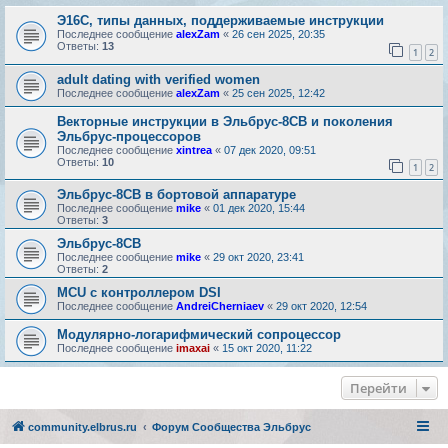
Э16С, типы данных, поддерживаемые инструкции
Последнее сообщение
alexZam
«
26 сен 2025, 20:35
Ответы:
13
1
2
adult dating with verified women
Последнее сообщение
alexZam
«
25 сен 2025, 12:42
Векторные инструкции в Эльбрус-8СВ и поколения
Эльбрус-процессоров
Последнее сообщение
xintrea
«
07 дек 2020, 09:51
Ответы:
10
1
2
Эльбрус-8СВ в бортовой аппаратуре
Последнее сообщение
mike
«
01 дек 2020, 15:44
Ответы:
3
Эльбрус-8СВ
Последнее сообщение
mike
«
29 окт 2020, 23:41
Ответы:
2
MCU с контроллером DSI
Последнее сообщение
AndreiCherniaev
«
29 окт 2020, 12:54
Модулярно-логарифмический сопроцессор
Последнее сообщение
imaxai
«
15 окт 2020, 11:22
Перейти
community.elbrus.ru
Форум Сообщества Эльбрус