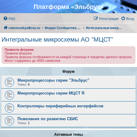
Платформа «Эльбрус»
FAQ
Регистрация
Вход
community.elbrus.ru
Форум Сообщества Эльбрус
Интегральные микросхемы АО "МЦСТ"
Интегральные микросхемы АО "МЦСТ"
Правила форума
Правила форума:
Правила форума отображаются на каждой странице в пределах данного форума.
Могут содержать до 4000 символов
Форум
Микропроцессоры серии "Эльбрус"
Темы:
6
Микропроцессоры серии МЦСТ R
Контроллеры периферийных интерфейсов
Пожелания по развитию СБИС
Темы:
1
Активные темы