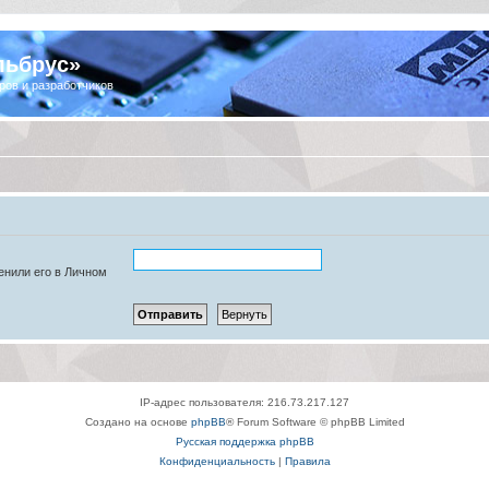
льбрус»
ров и разработчиков
енили его в Личном
IP-адрес пользователя: 216.73.217.127
Создано на основе
phpBB
® Forum Software © phpBB Limited
Русская поддержка phpBB
Конфиденциальность
|
Правила