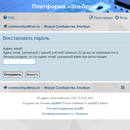
Платформа «Эльбрус»
FAQ
Регистрация
Вход
community.elbrus.ru
Форум Сообщества Эльбрус
Восстановить пароль
Адрес email:
Адрес email, связанный с вашей учётной записью. Если вы не изменили его в
Личном разделе, то это адрес email, указанный вами при регистрации.
community.elbrus.ru
Форум Сообщества Эльбрус
IP-адрес пользователя: 216.73.216.193
Создано на основе
phpBB
® Forum Software © phpBB Limited
Русская поддержка phpBB
Конфиденциальность
|
Правила