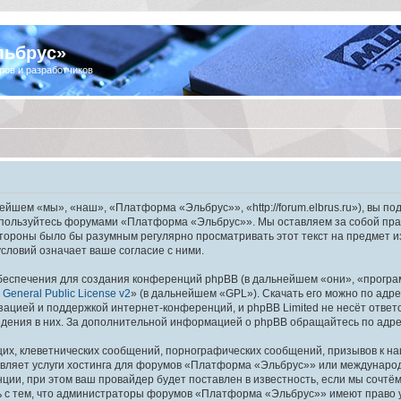
льбрус»
ров и разработчиков
шем «мы», «наш», «Платформа «Эльбрус»», «http://forum.elbrus.ru»), вы по
не пользуйтесь форумами «Платформа «Эльбрус»». Мы оставляем за собой пра
 стороны было бы разумным регулярно просматривать этот текст на предмет 
ловий означает ваше согласие с ними.
еспечения для создания конференций phpBB (в дальнейшем «они», «програ
General Public License v2
» (в дальнейшем «GPL»). Скачать его можно по адр
зацией и поддержкой интернет-конференций, и phpBB Limited не несёт ответ
ведения в них. За дополнительной информацией о phpBB обращайтесь по адр
их, клеветнических сообщений, порнографических сообщений, призывов к на
авляет услуги хостинга для форумов «Платформа «Эльбрус»» или междунаро
ии, при этом ваш провайдер будет поставлен в известность, если мы сочтём
ь с тем, что администраторы форумов «Платформа «Эльбрус»» имеют право у