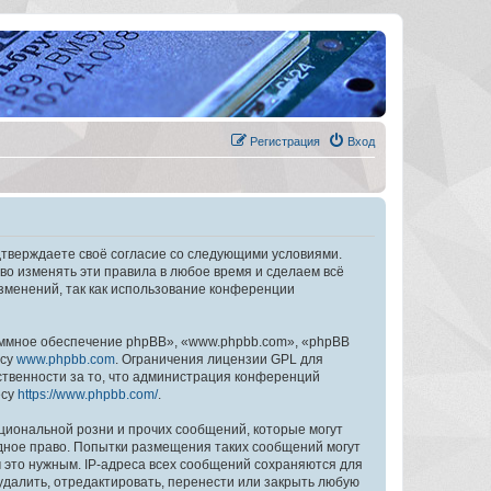
Регистрация
Вход
дтверждаете своё согласие со следующими условиями.
во изменять эти правила в любое время и сделаем всё
изменений, так как использование конференции
ммное обеспечение phpBB», «www.phpbb.com», «phpBB
есу
www.phpbb.com
. Ограничения лицензии GPL для
ственности за то, что администрация конференций
есу
https://www.phpbb.com/
.
циональной розни и прочих сообщений, которые могут
дное право. Попытки размещения таких сообщений могут
 это нужным. IP-адреса всех сообщений сохраняются для
далить, отредактировать, перенести или закрыть любую