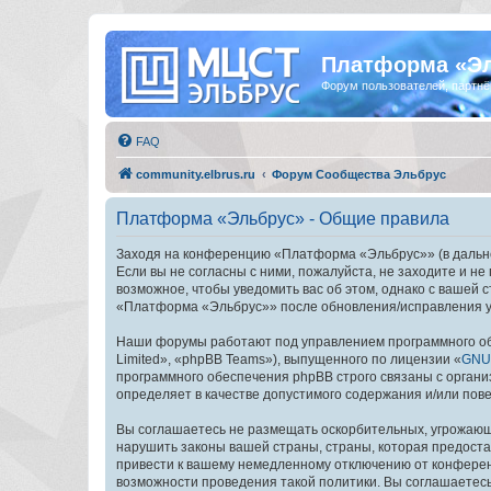
Платформа «Э
Форум пользователей, партнё
FAQ
community.elbrus.ru
Форум Сообщества Эльбрус
Платформа «Эльбрус» - Общие правила
Заходя на конференцию «Платформа «Эльбрус»» (в дальней
Если вы не согласны с ними, пожалуйста, не заходите и 
возможное, чтобы уведомить вас об этом, однако с вашей
«Платформа «Эльбрус»» после обновления/исправления ус
Наши форумы работают под управлением программного об
Limited», «phpBB Teams»), выпущенного по лицензии «
GNU 
программного обеспечения phpBB строго связаны с органи
определяет в качестве допустимого содержания и/или по
Вы соглашаетесь не размещать оскорбительных, угрожающ
нарушить законы вашей страны, страны, которая предост
привести к вашему немедленному отключению от конференц
возможности проведения такой политики. Вы соглашаетес