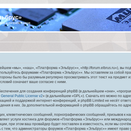
льбрус»
ров и разработчиков
шем «мы», «наш», «Платформа «Эльбрус»», «http://forum.elbrus.ru»), вы по
не пользуйтесь форумами «Платформа «Эльбрус»». Мы оставляем за собой пра
 стороны было бы разумным регулярно просматривать этот текст на предмет 
ловий означает ваше согласие с ними.
еспечения для создания конференций phpBB (в дальнейшем «они», «програ
General Public License v2
» (в дальнейшем «GPL»). Скачать его можно по адр
зацией и поддержкой интернет-конференций, и phpBB Limited не несёт ответ
ведения в них. За дополнительной информацией о phpBB обращайтесь по адр
их, клеветнических сообщений, порнографических сообщений, призывов к на
авляет услуги хостинга для форумов «Платформа «Эльбрус»» или междунаро
ии, при этом ваш провайдер будет поставлен в известность, если мы сочтём
ь с тем, что администраторы форумов «Платформа «Эльбрус»» имеют право у