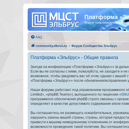
Платформа «Э
Форум пользователей, партнё
FAQ
community.elbrus.ru
Форум Сообщества Эльбрус
Платформа «Эльбрус» - Общие правила
Заходя на конференцию «Платформа «Эльбрус»» (в дальней
Если вы не согласны с ними, пожалуйста, не заходите и 
возможное, чтобы уведомить вас об этом, однако с вашей
«Платформа «Эльбрус»» после обновления/исправления ус
Наши форумы работают под управлением программного об
Limited», «phpBB Teams»), выпущенного по лицензии «
GNU 
программного обеспечения phpBB строго связаны с органи
определяет в качестве допустимого содержания и/или по
Вы соглашаетесь не размещать оскорбительных, угрожающ
нарушить законы вашей страны, страны, которая предост
привести к вашему немедленному отключению от конференц
возможности проведения такой политики. Вы соглашаетес