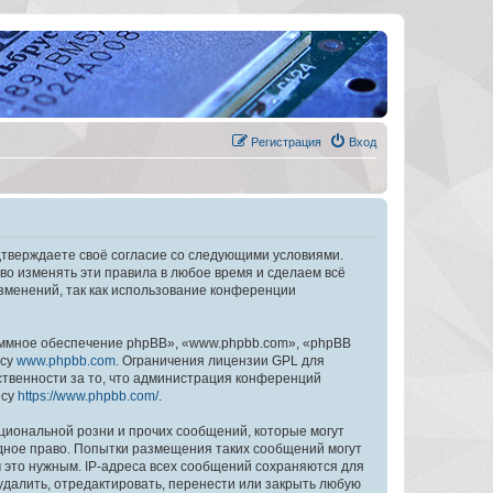
Регистрация
Вход
дтверждаете своё согласие со следующими условиями.
во изменять эти правила в любое время и сделаем всё
изменений, так как использование конференции
ммное обеспечение phpBB», «www.phpbb.com», «phpBB
есу
www.phpbb.com
. Ограничения лицензии GPL для
ственности за то, что администрация конференций
есу
https://www.phpbb.com/
.
циональной розни и прочих сообщений, которые могут
дное право. Попытки размещения таких сообщений могут
 это нужным. IP-адреса всех сообщений сохраняются для
далить, отредактировать, перенести или закрыть любую