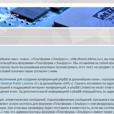
льбрус»
ров и разработчиков
шем «мы», «наш», «Платформа «Эльбрус»», «http://forum.elbrus.ru»), вы по
не пользуйтесь форумами «Платформа «Эльбрус»». Мы оставляем за собой пра
 стороны было бы разумным регулярно просматривать этот текст на предмет 
ловий означает ваше согласие с ними.
еспечения для создания конференций phpBB (в дальнейшем «они», «програ
General Public License v2
» (в дальнейшем «GPL»). Скачать его можно по адр
зацией и поддержкой интернет-конференций, и phpBB Limited не несёт ответ
ведения в них. За дополнительной информацией о phpBB обращайтесь по адр
их, клеветнических сообщений, порнографических сообщений, призывов к на
авляет услуги хостинга для форумов «Платформа «Эльбрус»» или междунаро
ии, при этом ваш провайдер будет поставлен в известность, если мы сочтём
ь с тем, что администраторы форумов «Платформа «Эльбрус»» имеют право у