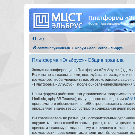
Платформа «Э
Форум пользователей, партнё
FAQ
community.elbrus.ru
Форум Сообщества Эльбрус
Платформа «Эльбрус» - Общие правила
Заходя на конференцию «Платформа «Эльбрус»» (в дальней
Если вы не согласны с ними, пожалуйста, не заходите и 
возможное, чтобы уведомить вас об этом, однако с вашей
«Платформа «Эльбрус»» после обновления/исправления ус
Наши форумы работают под управлением программного об
Limited», «phpBB Teams»), выпущенного по лицензии «
GNU 
программного обеспечения phpBB строго связаны с органи
определяет в качестве допустимого содержания и/или по
Вы соглашаетесь не размещать оскорбительных, угрожающ
нарушить законы вашей страны, страны, которая предост
привести к вашему немедленному отключению от конференц
возможности проведения такой политики. Вы соглашаетес