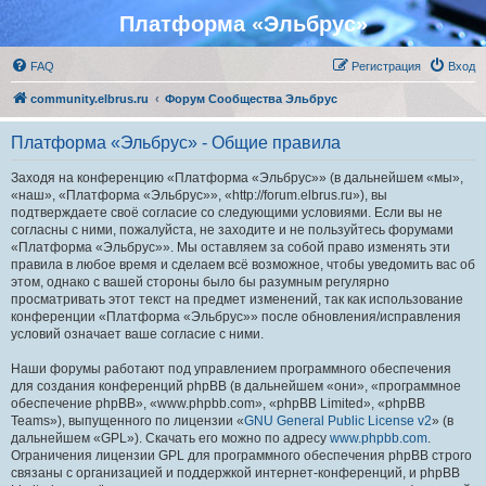
Платформа «Эльбрус»
FAQ
Регистрация
Вход
community.elbrus.ru
Форум Сообщества Эльбрус
Платформа «Эльбрус» - Общие правила
Заходя на конференцию «Платформа «Эльбрус»» (в дальнейшем «мы»,
«наш», «Платформа «Эльбрус»», «http://forum.elbrus.ru»), вы
подтверждаете своё согласие со следующими условиями. Если вы не
согласны с ними, пожалуйста, не заходите и не пользуйтесь форумами
«Платформа «Эльбрус»». Мы оставляем за собой право изменять эти
правила в любое время и сделаем всё возможное, чтобы уведомить вас об
этом, однако с вашей стороны было бы разумным регулярно
просматривать этот текст на предмет изменений, так как использование
конференции «Платформа «Эльбрус»» после обновления/исправления
условий означает ваше согласие с ними.
Наши форумы работают под управлением программного обеспечения
для создания конференций phpBB (в дальнейшем «они», «программное
обеспечение phpBB», «www.phpbb.com», «phpBB Limited», «phpBB
Teams»), выпущенного по лицензии «
GNU General Public License v2
» (в
дальнейшем «GPL»). Скачать его можно по адресу
www.phpbb.com
.
Ограничения лицензии GPL для программного обеспечения phpBB строго
связаны с организацией и поддержкой интернет-конференций, и phpBB