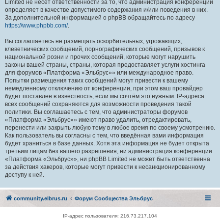
Limited не несёт ответственности за то, что администрация конференций
определяет в качестве допустимого содержания и/или поведения в них.
За дополнительной информацией о phpBB обращайтесь по адресу
https://www.phpbb.com/
.
Вы соглашаетесь не размещать оскорбительных, угрожающих,
клеветнических сообщений, порнографических сообщений, призывов к
национальной розни и прочих сообщений, которые могут нарушить
законы вашей страны, страны, которая предоставляет услуги хостинга
для форумов «Платформа «Эльбрус»» или международное право.
Попытки размещения таких сообщений могут привести к вашему
немедленному отключению от конференции, при этом ваш провайдер
будет поставлен в известность, если мы сочтём это нужным. IP-адреса
всех сообщений сохраняются для возможности проведения такой
политики. Вы соглашаетесь с тем, что администраторы форумов
«Платформа «Эльбрус»» имеют право удалить, отредактировать,
перенести или закрыть любую тему в любое время по своему усмотрению.
Как пользователь вы согласны с тем, что введённая вами информация
будет храниться в базе данных. Хотя эта информация не будет открыта
третьим лицам без вашего разрешения, ни администрация конференции
«Платформа «Эльбрус»», ни phpBB Limited не может быть ответственна
за действия хакеров, которые могут привести к несанкционированному
доступу к ней.
community.elbrus.ru
Форум Сообщества Эльбрус
IP-адрес пользователя: 216.73.217.104