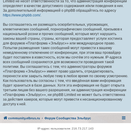
Limited не несёт ответственности за то, что администрация конференций
определяет в качестве допустимого содержания и/или поведения в них.
За дополнительной информацией о phpBB обращайтесь по адресу
https://www.phpbb.com/
.
Вы соглашаетесь не размещать оскорбительных, угрожающих,
клеветнических сообщений, порнографических сообщений, призывов к
национальной розни и прочих сообщений, которые могут нарушить
законы вашей страны, страны, которая предоставляет услуги хостинга
для форумов «Платформа «Эльбрус»» или международное право.
Попытки размещения таких сообщений могут привести к вашему
немедленному отключению от конференции, при этом ваш провайдер
будет поставлен в известность, если мы сочтём это нужным. IP-адреса
всех сообщений сохраняются для возможности проведения такой
политики. Вы соглашаетесь с тем, что администраторы форумов
«Платформа «Эльбрус»» имеют право удалить, отредактировать,
перенести или закрыть любую тему в любое время по своему усмотрению.
Как пользователь вы согласны с тем, что введённая вами информация
будет храниться в базе данных. Хотя эта информация не будет открыта
третьим лицам без вашего разрешения, ни администрация конференции
«Платформа «Эльбрус»», ни phpBB Limited не может быть ответственна
за действия хакеров, которые могут привести к несанкционированному
доступу к ней.
community.elbrus.ru
Форум Сообщества Эльбрус
IP-адрес пользователя: 216.73.217.143