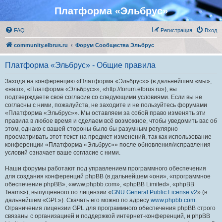
Платформа «Эльбрус»
FAQ
Регистрация
Вход
community.elbrus.ru
Форум Сообщества Эльбрус
Платформа «Эльбрус» - Общие правила
Заходя на конференцию «Платформа «Эльбрус»» (в дальнейшем «мы»,
«наш», «Платформа «Эльбрус»», «http://forum.elbrus.ru»), вы
подтверждаете своё согласие со следующими условиями. Если вы не
согласны с ними, пожалуйста, не заходите и не пользуйтесь форумами
«Платформа «Эльбрус»». Мы оставляем за собой право изменять эти
правила в любое время и сделаем всё возможное, чтобы уведомить вас об
этом, однако с вашей стороны было бы разумным регулярно
просматривать этот текст на предмет изменений, так как использование
конференции «Платформа «Эльбрус»» после обновления/исправления
условий означает ваше согласие с ними.
Наши форумы работают под управлением программного обеспечения
для создания конференций phpBB (в дальнейшем «они», «программное
обеспечение phpBB», «www.phpbb.com», «phpBB Limited», «phpBB
Teams»), выпущенного по лицензии «
GNU General Public License v2
» (в
дальнейшем «GPL»). Скачать его можно по адресу
www.phpbb.com
.
Ограничения лицензии GPL для программного обеспечения phpBB строго
связаны с организацией и поддержкой интернет-конференций, и phpBB