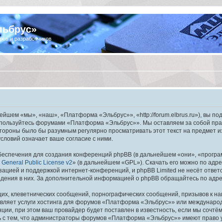
льбрус»
ров и разработчиков
шем «мы», «наш», «Платформа «Эльбрус»», «http://forum.elbrus.ru»), вы по
не пользуйтесь форумами «Платформа «Эльбрус»». Мы оставляем за собой пра
 стороны было бы разумным регулярно просматривать этот текст на предмет 
ловий означает ваше согласие с ними.
еспечения для создания конференций phpBB (в дальнейшем «они», «програ
General Public License v2
» (в дальнейшем «GPL»). Скачать его можно по адр
зацией и поддержкой интернет-конференций, и phpBB Limited не несёт ответ
ведения в них. За дополнительной информацией о phpBB обращайтесь по адр
их, клеветнических сообщений, порнографических сообщений, призывов к на
авляет услуги хостинга для форумов «Платформа «Эльбрус»» или междунаро
ии, при этом ваш провайдер будет поставлен в известность, если мы сочтём
ь с тем, что администраторы форумов «Платформа «Эльбрус»» имеют право у