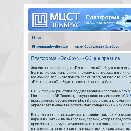
Платформа «Э
Форум пользователей, партнё
FAQ
community.elbrus.ru
Форум Сообщества Эльбрус
Платформа «Эльбрус» - Общие правила
Заходя на конференцию «Платформа «Эльбрус»» (в дальней
Если вы не согласны с ними, пожалуйста, не заходите и 
возможное, чтобы уведомить вас об этом, однако с вашей
«Платформа «Эльбрус»» после обновления/исправления ус
Наши форумы работают под управлением программного об
Limited», «phpBB Teams»), выпущенного по лицензии «
GNU 
программного обеспечения phpBB строго связаны с органи
определяет в качестве допустимого содержания и/или по
Вы соглашаетесь не размещать оскорбительных, угрожающ
нарушить законы вашей страны, страны, которая предост
привести к вашему немедленному отключению от конференц
возможности проведения такой политики. Вы соглашаетес