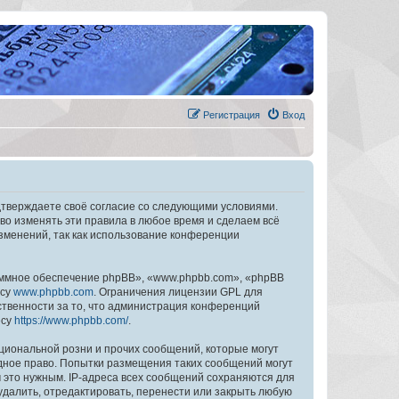
Регистрация
Вход
дтверждаете своё согласие со следующими условиями.
во изменять эти правила в любое время и сделаем всё
изменений, так как использование конференции
ммное обеспечение phpBB», «www.phpbb.com», «phpBB
есу
www.phpbb.com
. Ограничения лицензии GPL для
ственности за то, что администрация конференций
есу
https://www.phpbb.com/
.
циональной розни и прочих сообщений, которые могут
дное право. Попытки размещения таких сообщений могут
 это нужным. IP-адреса всех сообщений сохраняются для
далить, отредактировать, перенести или закрыть любую