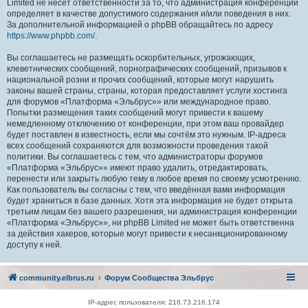
Limited не несёт ответственности за то, что администрация конференций
определяет в качестве допустимого содержания и/или поведения в них.
За дополнительной информацией о phpBB обращайтесь по адресу
https://www.phpbb.com/
.
Вы соглашаетесь не размещать оскорбительных, угрожающих,
клеветнических сообщений, порнографических сообщений, призывов к
национальной розни и прочих сообщений, которые могут нарушить
законы вашей страны, страны, которая предоставляет услуги хостинга
для форумов «Платформа «Эльбрус»» или международное право.
Попытки размещения таких сообщений могут привести к вашему
немедленному отключению от конференции, при этом ваш провайдер
будет поставлен в известность, если мы сочтём это нужным. IP-адреса
всех сообщений сохраняются для возможности проведения такой
политики. Вы соглашаетесь с тем, что администраторы форумов
«Платформа «Эльбрус»» имеют право удалить, отредактировать,
перенести или закрыть любую тему в любое время по своему усмотрению.
Как пользователь вы согласны с тем, что введённая вами информация
будет храниться в базе данных. Хотя эта информация не будет открыта
третьим лицам без вашего разрешения, ни администрация конференции
«Платформа «Эльбрус»», ни phpBB Limited не может быть ответственна
за действия хакеров, которые могут привести к несанкционированному
доступу к ней.
community.elbrus.ru
Форум Сообщества Эльбрус
IP-адрес пользователя: 216.73.216.174