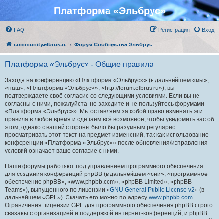
Платформа «Эльбрус»
FAQ
Регистрация
Вход
community.elbrus.ru
Форум Сообщества Эльбрус
Платформа «Эльбрус» - Общие правила
Заходя на конференцию «Платформа «Эльбрус»» (в дальнейшем «мы»,
«наш», «Платформа «Эльбрус»», «http://forum.elbrus.ru»), вы
подтверждаете своё согласие со следующими условиями. Если вы не
согласны с ними, пожалуйста, не заходите и не пользуйтесь форумами
«Платформа «Эльбрус»». Мы оставляем за собой право изменять эти
правила в любое время и сделаем всё возможное, чтобы уведомить вас об
этом, однако с вашей стороны было бы разумным регулярно
просматривать этот текст на предмет изменений, так как использование
конференции «Платформа «Эльбрус»» после обновления/исправления
условий означает ваше согласие с ними.
Наши форумы работают под управлением программного обеспечения
для создания конференций phpBB (в дальнейшем «они», «программное
обеспечение phpBB», «www.phpbb.com», «phpBB Limited», «phpBB
Teams»), выпущенного по лицензии «
GNU General Public License v2
» (в
дальнейшем «GPL»). Скачать его можно по адресу
www.phpbb.com
.
Ограничения лицензии GPL для программного обеспечения phpBB строго
связаны с организацией и поддержкой интернет-конференций, и phpBB