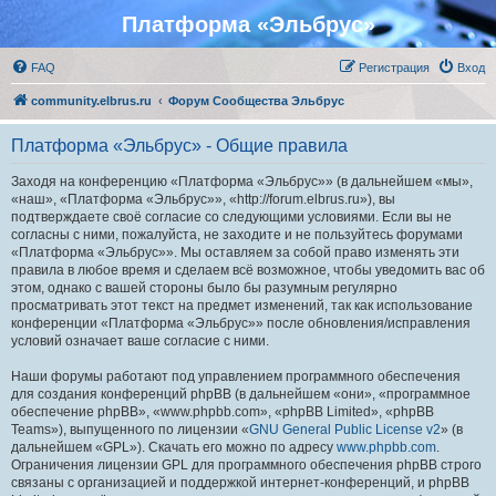
Платформа «Эльбрус»
FAQ
Регистрация
Вход
community.elbrus.ru
Форум Сообщества Эльбрус
Платформа «Эльбрус» - Общие правила
Заходя на конференцию «Платформа «Эльбрус»» (в дальнейшем «мы»,
«наш», «Платформа «Эльбрус»», «http://forum.elbrus.ru»), вы
подтверждаете своё согласие со следующими условиями. Если вы не
согласны с ними, пожалуйста, не заходите и не пользуйтесь форумами
«Платформа «Эльбрус»». Мы оставляем за собой право изменять эти
правила в любое время и сделаем всё возможное, чтобы уведомить вас об
этом, однако с вашей стороны было бы разумным регулярно
просматривать этот текст на предмет изменений, так как использование
конференции «Платформа «Эльбрус»» после обновления/исправления
условий означает ваше согласие с ними.
Наши форумы работают под управлением программного обеспечения
для создания конференций phpBB (в дальнейшем «они», «программное
обеспечение phpBB», «www.phpbb.com», «phpBB Limited», «phpBB
Teams»), выпущенного по лицензии «
GNU General Public License v2
» (в
дальнейшем «GPL»). Скачать его можно по адресу
www.phpbb.com
.
Ограничения лицензии GPL для программного обеспечения phpBB строго
связаны с организацией и поддержкой интернет-конференций, и phpBB