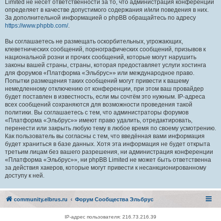
Limited не несёт ответственности за то, что администрация конференций
определяет в качестве допустимого содержания и/или поведения в них.
За дополнительной информацией о phpBB обращайтесь по адресу
https://www.phpbb.com/
.
Вы соглашаетесь не размещать оскорбительных, угрожающих,
клеветнических сообщений, порнографических сообщений, призывов к
национальной розни и прочих сообщений, которые могут нарушить
законы вашей страны, страны, которая предоставляет услуги хостинга
для форумов «Платформа «Эльбрус»» или международное право.
Попытки размещения таких сообщений могут привести к вашему
немедленному отключению от конференции, при этом ваш провайдер
будет поставлен в известность, если мы сочтём это нужным. IP-адреса
всех сообщений сохраняются для возможности проведения такой
политики. Вы соглашаетесь с тем, что администраторы форумов
«Платформа «Эльбрус»» имеют право удалить, отредактировать,
перенести или закрыть любую тему в любое время по своему усмотрению.
Как пользователь вы согласны с тем, что введённая вами информация
будет храниться в базе данных. Хотя эта информация не будет открыта
третьим лицам без вашего разрешения, ни администрация конференции
«Платформа «Эльбрус»», ни phpBB Limited не может быть ответственна
за действия хакеров, которые могут привести к несанкционированному
доступу к ней.
community.elbrus.ru
Форум Сообщества Эльбрус
IP-адрес пользователя: 216.73.216.39