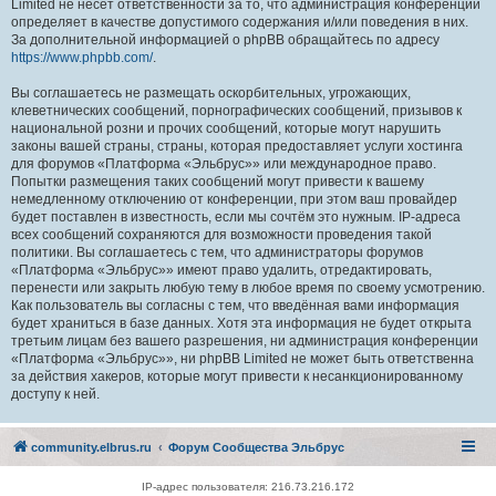
Limited не несёт ответственности за то, что администрация конференций
определяет в качестве допустимого содержания и/или поведения в них.
За дополнительной информацией о phpBB обращайтесь по адресу
https://www.phpbb.com/
.
Вы соглашаетесь не размещать оскорбительных, угрожающих,
клеветнических сообщений, порнографических сообщений, призывов к
национальной розни и прочих сообщений, которые могут нарушить
законы вашей страны, страны, которая предоставляет услуги хостинга
для форумов «Платформа «Эльбрус»» или международное право.
Попытки размещения таких сообщений могут привести к вашему
немедленному отключению от конференции, при этом ваш провайдер
будет поставлен в известность, если мы сочтём это нужным. IP-адреса
всех сообщений сохраняются для возможности проведения такой
политики. Вы соглашаетесь с тем, что администраторы форумов
«Платформа «Эльбрус»» имеют право удалить, отредактировать,
перенести или закрыть любую тему в любое время по своему усмотрению.
Как пользователь вы согласны с тем, что введённая вами информация
будет храниться в базе данных. Хотя эта информация не будет открыта
третьим лицам без вашего разрешения, ни администрация конференции
«Платформа «Эльбрус»», ни phpBB Limited не может быть ответственна
за действия хакеров, которые могут привести к несанкционированному
доступу к ней.
community.elbrus.ru
Форум Сообщества Эльбрус
IP-адрес пользователя: 216.73.216.172