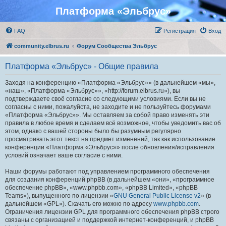
Платформа «Эльбрус»
FAQ
Регистрация
Вход
community.elbrus.ru
Форум Сообщества Эльбрус
Платформа «Эльбрус» - Общие правила
Заходя на конференцию «Платформа «Эльбрус»» (в дальнейшем «мы»,
«наш», «Платформа «Эльбрус»», «http://forum.elbrus.ru»), вы
подтверждаете своё согласие со следующими условиями. Если вы не
согласны с ними, пожалуйста, не заходите и не пользуйтесь форумами
«Платформа «Эльбрус»». Мы оставляем за собой право изменять эти
правила в любое время и сделаем всё возможное, чтобы уведомить вас об
этом, однако с вашей стороны было бы разумным регулярно
просматривать этот текст на предмет изменений, так как использование
конференции «Платформа «Эльбрус»» после обновления/исправления
условий означает ваше согласие с ними.
Наши форумы работают под управлением программного обеспечения
для создания конференций phpBB (в дальнейшем «они», «программное
обеспечение phpBB», «www.phpbb.com», «phpBB Limited», «phpBB
Teams»), выпущенного по лицензии «
GNU General Public License v2
» (в
дальнейшем «GPL»). Скачать его можно по адресу
www.phpbb.com
.
Ограничения лицензии GPL для программного обеспечения phpBB строго
связаны с организацией и поддержкой интернет-конференций, и phpBB