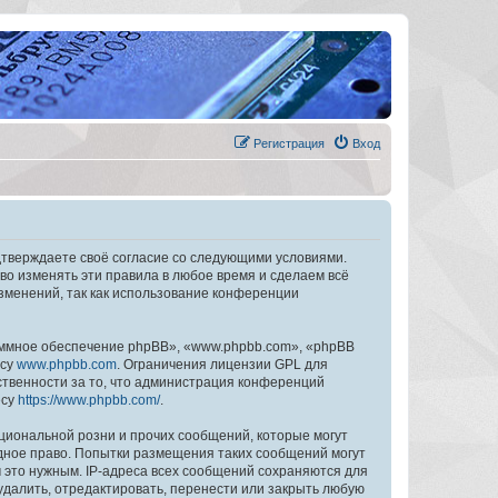
Регистрация
Вход
дтверждаете своё согласие со следующими условиями.
во изменять эти правила в любое время и сделаем всё
изменений, так как использование конференции
ммное обеспечение phpBB», «www.phpbb.com», «phpBB
есу
www.phpbb.com
. Ограничения лицензии GPL для
ственности за то, что администрация конференций
есу
https://www.phpbb.com/
.
циональной розни и прочих сообщений, которые могут
дное право. Попытки размещения таких сообщений могут
 это нужным. IP-адреса всех сообщений сохраняются для
далить, отредактировать, перенести или закрыть любую