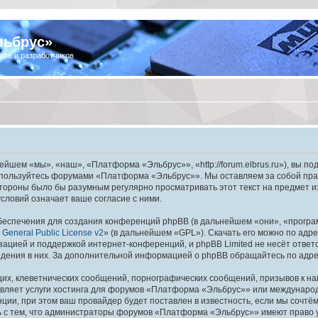
льбрус»
ров и разработчиков
шем «мы», «наш», «Платформа «Эльбрус»», «http://forum.elbrus.ru»), вы по
не пользуйтесь форумами «Платформа «Эльбрус»». Мы оставляем за собой пра
 стороны было бы разумным регулярно просматривать этот текст на предмет 
ловий означает ваше согласие с ними.
еспечения для создания конференций phpBB (в дальнейшем «они», «програ
General Public License v2
» (в дальнейшем «GPL»). Скачать его можно по адр
зацией и поддержкой интернет-конференций, и phpBB Limited не несёт ответ
ведения в них. За дополнительной информацией о phpBB обращайтесь по адр
их, клеветнических сообщений, порнографических сообщений, призывов к на
авляет услуги хостинга для форумов «Платформа «Эльбрус»» или междунаро
ии, при этом ваш провайдер будет поставлен в известность, если мы сочтём
ь с тем, что администраторы форумов «Платформа «Эльбрус»» имеют право у