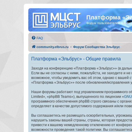
Платформа «Э
Форум пользователей, партнё
FAQ
community.elbrus.ru
Форум Сообщества Эльбрус
Платформа «Эльбрус» - Общие правила
Заходя на конференцию «Платформа «Эльбрус»» (в дальней
Если вы не согласны с ними, пожалуйста, не заходите и 
возможное, чтобы уведомить вас об этом, однако с вашей
«Платформа «Эльбрус»» после обновления/исправления ус
Наши форумы работают под управлением программного об
Limited», «phpBB Teams»), выпущенного по лицензии «
GNU 
программного обеспечения phpBB строго связаны с органи
определяет в качестве допустимого содержания и/или по
Вы соглашаетесь не размещать оскорбительных, угрожающ
нарушить законы вашей страны, страны, которая предост
привести к вашему немедленному отключению от конференц
возможности проведения такой политики. Вы соглашаетес