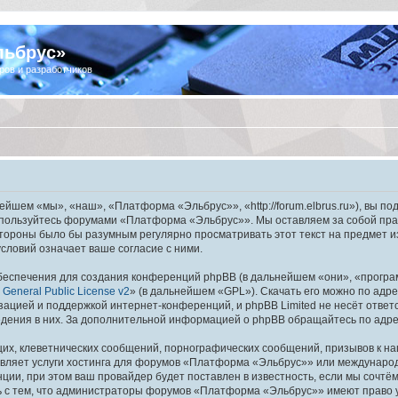
льбрус»
ров и разработчиков
шем «мы», «наш», «Платформа «Эльбрус»», «http://forum.elbrus.ru»), вы по
не пользуйтесь форумами «Платформа «Эльбрус»». Мы оставляем за собой пра
 стороны было бы разумным регулярно просматривать этот текст на предмет 
ловий означает ваше согласие с ними.
еспечения для создания конференций phpBB (в дальнейшем «они», «програ
General Public License v2
» (в дальнейшем «GPL»). Скачать его можно по адр
зацией и поддержкой интернет-конференций, и phpBB Limited не несёт ответ
ведения в них. За дополнительной информацией о phpBB обращайтесь по адр
их, клеветнических сообщений, порнографических сообщений, призывов к на
авляет услуги хостинга для форумов «Платформа «Эльбрус»» или междунаро
ии, при этом ваш провайдер будет поставлен в известность, если мы сочтём
ь с тем, что администраторы форумов «Платформа «Эльбрус»» имеют право у