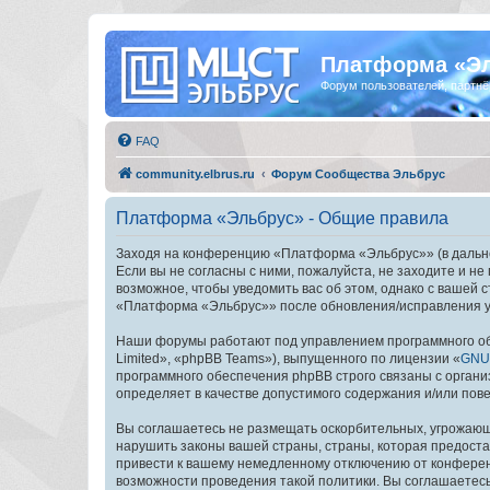
Платформа «Э
Форум пользователей, партнё
FAQ
community.elbrus.ru
Форум Сообщества Эльбрус
Платформа «Эльбрус» - Общие правила
Заходя на конференцию «Платформа «Эльбрус»» (в дальней
Если вы не согласны с ними, пожалуйста, не заходите и 
возможное, чтобы уведомить вас об этом, однако с вашей
«Платформа «Эльбрус»» после обновления/исправления ус
Наши форумы работают под управлением программного об
Limited», «phpBB Teams»), выпущенного по лицензии «
GNU 
программного обеспечения phpBB строго связаны с органи
определяет в качестве допустимого содержания и/или по
Вы соглашаетесь не размещать оскорбительных, угрожающ
нарушить законы вашей страны, страны, которая предост
привести к вашему немедленному отключению от конференц
возможности проведения такой политики. Вы соглашаетес