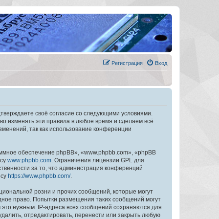
Регистрация
Вход
дтверждаете своё согласие со следующими условиями.
во изменять эти правила в любое время и сделаем всё
изменений, так как использование конференции
ммное обеспечение phpBB», «www.phpbb.com», «phpBB
есу
www.phpbb.com
. Ограничения лицензии GPL для
ственности за то, что администрация конференций
есу
https://www.phpbb.com/
.
циональной розни и прочих сообщений, которые могут
дное право. Попытки размещения таких сообщений могут
 это нужным. IP-адреса всех сообщений сохраняются для
далить, отредактировать, перенести или закрыть любую