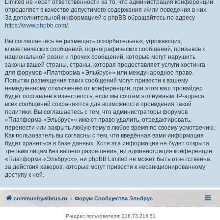
Limited не несёт ответственности за то, что администрация конференций
определяет в качестве допустимого содержания и/или поведения в них.
За дополнительной информацией о phpBB обращайтесь по адресу
https://www.phpbb.com/
.
Вы соглашаетесь не размещать оскорбительных, угрожающих,
клеветнических сообщений, порнографических сообщений, призывов к
национальной розни и прочих сообщений, которые могут нарушить
законы вашей страны, страны, которая предоставляет услуги хостинга
для форумов «Платформа «Эльбрус»» или международное право.
Попытки размещения таких сообщений могут привести к вашему
немедленному отключению от конференции, при этом ваш провайдер
будет поставлен в известность, если мы сочтём это нужным. IP-адреса
всех сообщений сохраняются для возможности проведения такой
политики. Вы соглашаетесь с тем, что администраторы форумов
«Платформа «Эльбрус»» имеют право удалить, отредактировать,
перенести или закрыть любую тему в любое время по своему усмотрению.
Как пользователь вы согласны с тем, что введённая вами информация
будет храниться в базе данных. Хотя эта информация не будет открыта
третьим лицам без вашего разрешения, ни администрация конференции
«Платформа «Эльбрус»», ни phpBB Limited не может быть ответственна
за действия хакеров, которые могут привести к несанкционированному
доступу к ней.
community.elbrus.ru
Форум Сообщества Эльбрус
IP-адрес пользователя: 216.73.216.51