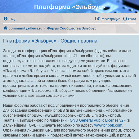
Платформа «Эльбрус»
FAQ
Регистрация
Вход
community.elbrus.ru
Форум Сообщества Эльбрус
Платформа «Эльбрус» - Общие правила
Заходя на конференцию «Платформа «Эльбрус»» (в дальнейшем «мы»,
«наш», «Платформа «Эльбрус»», «http://forum.elbrus.ru»), вы
подтверждаете своё согласие со следующими условиями. Если вы не
согласны с ними, пожалуйста, не заходите и не пользуйтесь форумами
«Платформа «Эльбрус»». Мы оставляем за собой право изменять эти
правила в любое время и сделаем всё возможное, чтобы уведомить вас об
этом, однако с вашей стороны было бы разумным регулярно
просматривать этот текст на предмет изменений, так как использование
конференции «Платформа «Эльбрус»» после обновления/исправления
условий означает ваше согласие с ними.
Наши форумы работают под управлением программного обеспечения
для создания конференций phpBB (в дальнейшем «они», «программное
обеспечение phpBB», «www.phpbb.com», «phpBB Limited», «phpBB
Teams»), выпущенного по лицензии «
GNU General Public License v2
» (в
дальнейшем «GPL»). Скачать его можно по адресу
www.phpbb.com
.
Ограничения лицензии GPL для программного обеспечения phpBB строго
связаны с организацией и поддержкой интернет-конференций, и phpBB