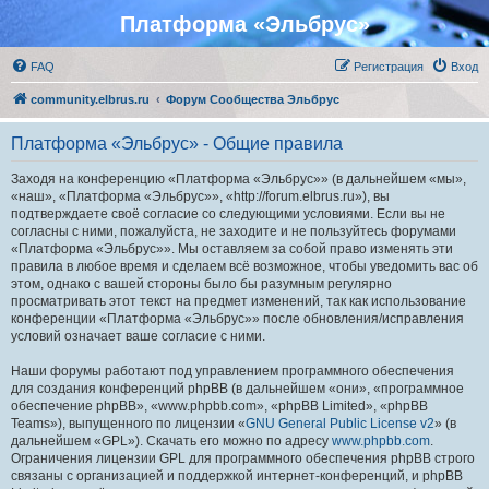
Платформа «Эльбрус»
FAQ
Регистрация
Вход
community.elbrus.ru
Форум Сообщества Эльбрус
Платформа «Эльбрус» - Общие правила
Заходя на конференцию «Платформа «Эльбрус»» (в дальнейшем «мы»,
«наш», «Платформа «Эльбрус»», «http://forum.elbrus.ru»), вы
подтверждаете своё согласие со следующими условиями. Если вы не
согласны с ними, пожалуйста, не заходите и не пользуйтесь форумами
«Платформа «Эльбрус»». Мы оставляем за собой право изменять эти
правила в любое время и сделаем всё возможное, чтобы уведомить вас об
этом, однако с вашей стороны было бы разумным регулярно
просматривать этот текст на предмет изменений, так как использование
конференции «Платформа «Эльбрус»» после обновления/исправления
условий означает ваше согласие с ними.
Наши форумы работают под управлением программного обеспечения
для создания конференций phpBB (в дальнейшем «они», «программное
обеспечение phpBB», «www.phpbb.com», «phpBB Limited», «phpBB
Teams»), выпущенного по лицензии «
GNU General Public License v2
» (в
дальнейшем «GPL»). Скачать его можно по адресу
www.phpbb.com
.
Ограничения лицензии GPL для программного обеспечения phpBB строго
связаны с организацией и поддержкой интернет-конференций, и phpBB