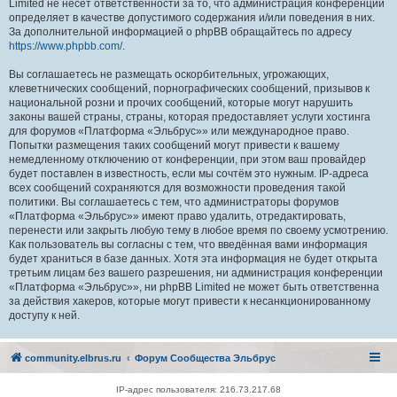
Limited не несёт ответственности за то, что администрация конференций
определяет в качестве допустимого содержания и/или поведения в них.
За дополнительной информацией о phpBB обращайтесь по адресу
https://www.phpbb.com/
.
Вы соглашаетесь не размещать оскорбительных, угрожающих,
клеветнических сообщений, порнографических сообщений, призывов к
национальной розни и прочих сообщений, которые могут нарушить
законы вашей страны, страны, которая предоставляет услуги хостинга
для форумов «Платформа «Эльбрус»» или международное право.
Попытки размещения таких сообщений могут привести к вашему
немедленному отключению от конференции, при этом ваш провайдер
будет поставлен в известность, если мы сочтём это нужным. IP-адреса
всех сообщений сохраняются для возможности проведения такой
политики. Вы соглашаетесь с тем, что администраторы форумов
«Платформа «Эльбрус»» имеют право удалить, отредактировать,
перенести или закрыть любую тему в любое время по своему усмотрению.
Как пользователь вы согласны с тем, что введённая вами информация
будет храниться в базе данных. Хотя эта информация не будет открыта
третьим лицам без вашего разрешения, ни администрация конференции
«Платформа «Эльбрус»», ни phpBB Limited не может быть ответственна
за действия хакеров, которые могут привести к несанкционированному
доступу к ней.
community.elbrus.ru
Форум Сообщества Эльбрус
IP-адрес пользователя: 216.73.217.68