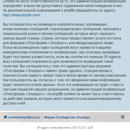
Limited не несёт ответственности за то, что администрация конференций
определяет в качестве допустимого содержания и/или поведения в них.
За дополнительной информацией о phpBB обращайтесь по адресу
https://www.phpbb.com/
.
Вы соглашаетесь не размещать оскорбительных, угрожающих,
клеветнических сообщений, порнографических сообщений, призывов к
национальной розни и прочих сообщений, которые могут нарушить
законы вашей страны, страны, которая предоставляет услуги хостинга
для форумов «Платформа «Эльбрус»» или международное право.
Попытки размещения таких сообщений могут привести к вашему
немедленному отключению от конференции, при этом ваш провайдер
будет поставлен в известность, если мы сочтём это нужным. IP-адреса
всех сообщений сохраняются для возможности проведения такой
политики. Вы соглашаетесь с тем, что администраторы форумов
«Платформа «Эльбрус»» имеют право удалить, отредактировать,
перенести или закрыть любую тему в любое время по своему усмотрению.
Как пользователь вы согласны с тем, что введённая вами информация
будет храниться в базе данных. Хотя эта информация не будет открыта
третьим лицам без вашего разрешения, ни администрация конференции
«Платформа «Эльбрус»», ни phpBB Limited не может быть ответственна
за действия хакеров, которые могут привести к несанкционированному
доступу к ней.
community.elbrus.ru
Форум Сообщества Эльбрус
IP-адрес пользователя: 216.73.217.129