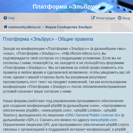
Платформа «Эльбрус»
FAQ
Регистрация
Вход
community.elbrus.ru
Форум Сообщества Эльбрус
Платформа «Эльбрус» - Общие правила
Заходя на конференцию «Платформа «Эльбрус»» (в дальнейшем «мы»,
«наш», «Платформа «Эльбрус»», «http://forum.elbrus.ru»), вы
подтверждаете своё согласие со следующими условиями. Если вы не
согласны с ними, пожалуйста, не заходите и не пользуйтесь форумами
«Платформа «Эльбрус»». Мы оставляем за собой право изменять эти
правила в любое время и сделаем всё возможное, чтобы уведомить вас об
этом, однако с вашей стороны было бы разумным регулярно
просматривать этот текст на предмет изменений, так как использование
конференции «Платформа «Эльбрус»» после обновления/исправления
условий означает ваше согласие с ними.
Наши форумы работают под управлением программного обеспечения
для создания конференций phpBB (в дальнейшем «они», «программное
обеспечение phpBB», «www.phpbb.com», «phpBB Limited», «phpBB
Teams»), выпущенного по лицензии «
GNU General Public License v2
» (в
дальнейшем «GPL»). Скачать его можно по адресу
www.phpbb.com
.
Ограничения лицензии GPL для программного обеспечения phpBB строго
связаны с организацией и поддержкой интернет-конференций, и phpBB