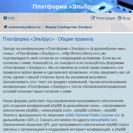
Платформа «Эльбрус»
FAQ
Регистрация
Вход
community.elbrus.ru
Форум Сообщества Эльбрус
Платформа «Эльбрус» - Общие правила
Заходя на конференцию «Платформа «Эльбрус»» (в дальнейшем «мы»,
«наш», «Платформа «Эльбрус»», «http://forum.elbrus.ru»), вы
подтверждаете своё согласие со следующими условиями. Если вы не
согласны с ними, пожалуйста, не заходите и не пользуйтесь форумами
«Платформа «Эльбрус»». Мы оставляем за собой право изменять эти
правила в любое время и сделаем всё возможное, чтобы уведомить вас об
этом, однако с вашей стороны было бы разумным регулярно
просматривать этот текст на предмет изменений, так как использование
конференции «Платформа «Эльбрус»» после обновления/исправления
условий означает ваше согласие с ними.
Наши форумы работают под управлением программного обеспечения
для создания конференций phpBB (в дальнейшем «они», «программное
обеспечение phpBB», «www.phpbb.com», «phpBB Limited», «phpBB
Teams»), выпущенного по лицензии «
GNU General Public License v2
» (в
дальнейшем «GPL»). Скачать его можно по адресу
www.phpbb.com
.
Ограничения лицензии GPL для программного обеспечения phpBB строго
связаны с организацией и поддержкой интернет-конференций, и phpBB