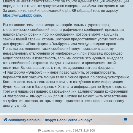
Limited не несёт ответственности за то, что администрация конференций
определяет в качестве допустимого содержания и/или поведения в них.
За дополнительной информацией о phpBB обращайтесь по адресу
https://www.phpbb.com/
.
Вы соглашаетесь не размещать оскорбительных, угрожающих,
клеветнических сообщений, порнографических сообщений, призывов к
национальной розни и прочих сообщений, которые могут нарушить
законы вашей страны, страны, которая предоставляет услуги хостинга
для форумов «Платформа «Эльбрус»» или международное право.
Попытки размещения таких сообщений могут привести к вашему
немедленному отключению от конференции, при этом ваш провайдер
будет поставлен в известность, если мы сочтём это нужным. IP-адреса
всех сообщений сохраняются для возможности проведения такой
политики. Вы соглашаетесь с тем, что администраторы форумов
«Платформа «Эльбрус»» имеют право удалить, отредактировать,
перенести или закрыть любую тему в любое время по своему усмотрению.
Как пользователь вы согласны с тем, что введённая вами информация
будет храниться в базе данных. Хотя эта информация не будет открыта
третьим лицам без вашего разрешения, ни администрация конференции
«Платформа «Эльбрус»», ни phpBB Limited не может быть ответственна
за действия хакеров, которые могут привести к несанкционированному
доступу к ней.
community.elbrus.ru
Форум Сообщества Эльбрус
IP-адрес пользователя: 216.73.216.108