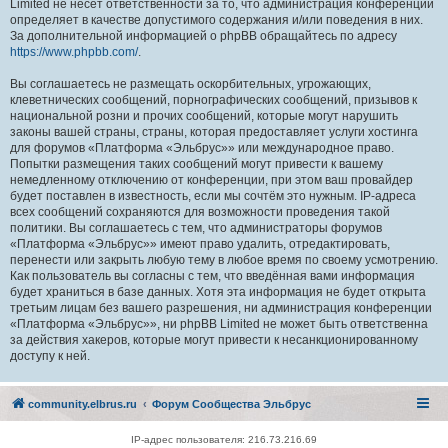
Limited не несёт ответственности за то, что администрация конференций
определяет в качестве допустимого содержания и/или поведения в них.
За дополнительной информацией о phpBB обращайтесь по адресу
https://www.phpbb.com/
.
Вы соглашаетесь не размещать оскорбительных, угрожающих,
клеветнических сообщений, порнографических сообщений, призывов к
национальной розни и прочих сообщений, которые могут нарушить
законы вашей страны, страны, которая предоставляет услуги хостинга
для форумов «Платформа «Эльбрус»» или международное право.
Попытки размещения таких сообщений могут привести к вашему
немедленному отключению от конференции, при этом ваш провайдер
будет поставлен в известность, если мы сочтём это нужным. IP-адреса
всех сообщений сохраняются для возможности проведения такой
политики. Вы соглашаетесь с тем, что администраторы форумов
«Платформа «Эльбрус»» имеют право удалить, отредактировать,
перенести или закрыть любую тему в любое время по своему усмотрению.
Как пользователь вы согласны с тем, что введённая вами информация
будет храниться в базе данных. Хотя эта информация не будет открыта
третьим лицам без вашего разрешения, ни администрация конференции
«Платформа «Эльбрус»», ни phpBB Limited не может быть ответственна
за действия хакеров, которые могут привести к несанкционированному
доступу к ней.
community.elbrus.ru
Форум Сообщества Эльбрус
IP-адрес пользователя: 216.73.216.69