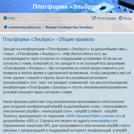
Платформа «Эльбрус»
FAQ
Регистрация
Вход
community.elbrus.ru
Форум Сообщества Эльбрус
Платформа «Эльбрус» - Общие правила
Заходя на конференцию «Платформа «Эльбрус»» (в дальнейшем «мы»,
«наш», «Платформа «Эльбрус»», «http://forum.elbrus.ru»), вы
подтверждаете своё согласие со следующими условиями. Если вы не
согласны с ними, пожалуйста, не заходите и не пользуйтесь форумами
«Платформа «Эльбрус»». Мы оставляем за собой право изменять эти
правила в любое время и сделаем всё возможное, чтобы уведомить вас об
этом, однако с вашей стороны было бы разумным регулярно
просматривать этот текст на предмет изменений, так как использование
конференции «Платформа «Эльбрус»» после обновления/исправления
условий означает ваше согласие с ними.
Наши форумы работают под управлением программного обеспечения
для создания конференций phpBB (в дальнейшем «они», «программное
обеспечение phpBB», «www.phpbb.com», «phpBB Limited», «phpBB
Teams»), выпущенного по лицензии «
GNU General Public License v2
» (в
дальнейшем «GPL»). Скачать его можно по адресу
www.phpbb.com
.
Ограничения лицензии GPL для программного обеспечения phpBB строго
связаны с организацией и поддержкой интернет-конференций, и phpBB