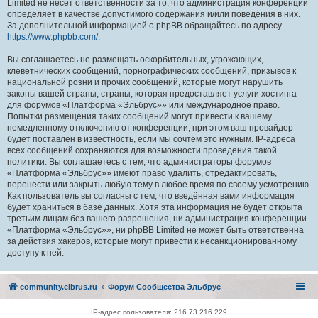
Limited не несёт ответственности за то, что администрация конференций
определяет в качестве допустимого содержания и/или поведения в них.
За дополнительной информацией о phpBB обращайтесь по адресу
https://www.phpbb.com/
.
Вы соглашаетесь не размещать оскорбительных, угрожающих,
клеветнических сообщений, порнографических сообщений, призывов к
национальной розни и прочих сообщений, которые могут нарушить
законы вашей страны, страны, которая предоставляет услуги хостинга
для форумов «Платформа «Эльбрус»» или международное право.
Попытки размещения таких сообщений могут привести к вашему
немедленному отключению от конференции, при этом ваш провайдер
будет поставлен в известность, если мы сочтём это нужным. IP-адреса
всех сообщений сохраняются для возможности проведения такой
политики. Вы соглашаетесь с тем, что администраторы форумов
«Платформа «Эльбрус»» имеют право удалить, отредактировать,
перенести или закрыть любую тему в любое время по своему усмотрению.
Как пользователь вы согласны с тем, что введённая вами информация
будет храниться в базе данных. Хотя эта информация не будет открыта
третьим лицам без вашего разрешения, ни администрация конференции
«Платформа «Эльбрус»», ни phpBB Limited не может быть ответственна
за действия хакеров, которые могут привести к несанкционированному
доступу к ней.
community.elbrus.ru
Форум Сообщества Эльбрус
IP-адрес пользователя: 216.73.216.229