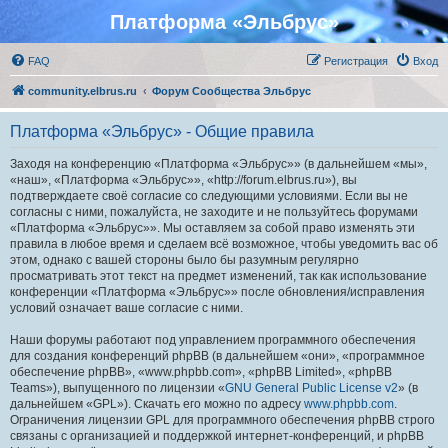
Платформа «Эльбрус»
FAQ
Регистрация
Вход
community.elbrus.ru
Форум Сообщества Эльбрус
Платформа «Эльбрус» - Общие правила
Заходя на конференцию «Платформа «Эльбрус»» (в дальнейшем «мы»,
«наш», «Платформа «Эльбрус»», «http://forum.elbrus.ru»), вы
подтверждаете своё согласие со следующими условиями. Если вы не
согласны с ними, пожалуйста, не заходите и не пользуйтесь форумами
«Платформа «Эльбрус»». Мы оставляем за собой право изменять эти
правила в любое время и сделаем всё возможное, чтобы уведомить вас об
этом, однако с вашей стороны было бы разумным регулярно
просматривать этот текст на предмет изменений, так как использование
конференции «Платформа «Эльбрус»» после обновления/исправления
условий означает ваше согласие с ними.
Наши форумы работают под управлением программного обеспечения
для создания конференций phpBB (в дальнейшем «они», «программное
обеспечение phpBB», «www.phpbb.com», «phpBB Limited», «phpBB
Teams»), выпущенного по лицензии «
GNU General Public License v2
» (в
дальнейшем «GPL»). Скачать его можно по адресу
www.phpbb.com
.
Ограничения лицензии GPL для программного обеспечения phpBB строго
связаны с организацией и поддержкой интернет-конференций, и phpBB