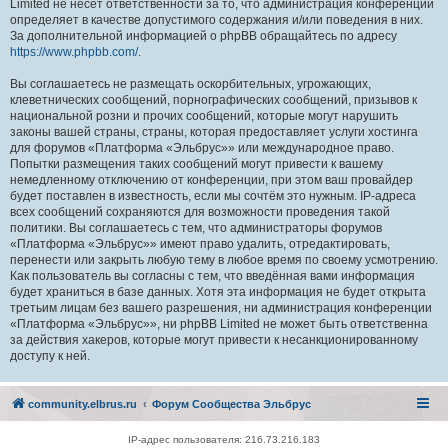
Limited не несёт ответственности за то, что администрация конференций
определяет в качестве допустимого содержания и/или поведения в них.
За дополнительной информацией о phpBB обращайтесь по адресу
https://www.phpbb.com/
.
Вы соглашаетесь не размещать оскорбительных, угрожающих,
клеветнических сообщений, порнографических сообщений, призывов к
национальной розни и прочих сообщений, которые могут нарушить
законы вашей страны, страны, которая предоставляет услуги хостинга
для форумов «Платформа «Эльбрус»» или международное право.
Попытки размещения таких сообщений могут привести к вашему
немедленному отключению от конференции, при этом ваш провайдер
будет поставлен в известность, если мы сочтём это нужным. IP-адреса
всех сообщений сохраняются для возможности проведения такой
политики. Вы соглашаетесь с тем, что администраторы форумов
«Платформа «Эльбрус»» имеют право удалить, отредактировать,
перенести или закрыть любую тему в любое время по своему усмотрению.
Как пользователь вы согласны с тем, что введённая вами информация
будет храниться в базе данных. Хотя эта информация не будет открыта
третьим лицам без вашего разрешения, ни администрация конференции
«Платформа «Эльбрус»», ни phpBB Limited не может быть ответственна
за действия хакеров, которые могут привести к несанкционированному
доступу к ней.
community.elbrus.ru
Форум Сообщества Эльбрус
IP-адрес пользователя: 216.73.216.183