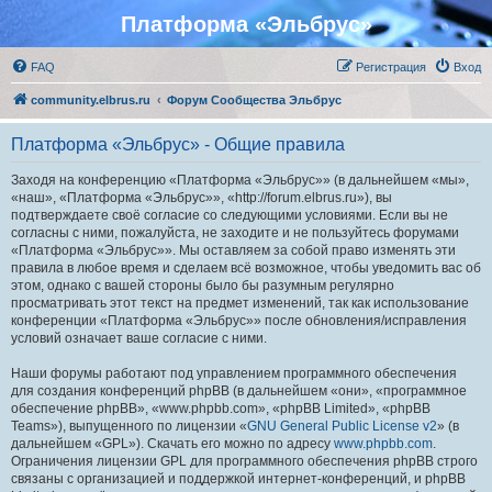
Платформа «Эльбрус»
FAQ
Регистрация
Вход
community.elbrus.ru
Форум Сообщества Эльбрус
Платформа «Эльбрус» - Общие правила
Заходя на конференцию «Платформа «Эльбрус»» (в дальнейшем «мы»,
«наш», «Платформа «Эльбрус»», «http://forum.elbrus.ru»), вы
подтверждаете своё согласие со следующими условиями. Если вы не
согласны с ними, пожалуйста, не заходите и не пользуйтесь форумами
«Платформа «Эльбрус»». Мы оставляем за собой право изменять эти
правила в любое время и сделаем всё возможное, чтобы уведомить вас об
этом, однако с вашей стороны было бы разумным регулярно
просматривать этот текст на предмет изменений, так как использование
конференции «Платформа «Эльбрус»» после обновления/исправления
условий означает ваше согласие с ними.
Наши форумы работают под управлением программного обеспечения
для создания конференций phpBB (в дальнейшем «они», «программное
обеспечение phpBB», «www.phpbb.com», «phpBB Limited», «phpBB
Teams»), выпущенного по лицензии «
GNU General Public License v2
» (в
дальнейшем «GPL»). Скачать его можно по адресу
www.phpbb.com
.
Ограничения лицензии GPL для программного обеспечения phpBB строго
связаны с организацией и поддержкой интернет-конференций, и phpBB