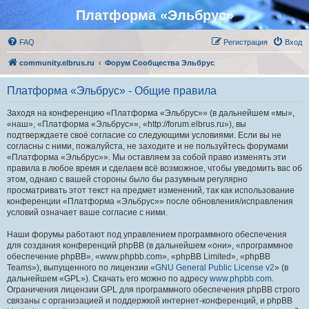
Платформа «Эльбрус»
FAQ
Регистрация
Вход
community.elbrus.ru
Форум Сообщества Эльбрус
Платформа «Эльбрус» - Общие правила
Заходя на конференцию «Платформа «Эльбрус»» (в дальнейшем «мы»,
«наш», «Платформа «Эльбрус»», «http://forum.elbrus.ru»), вы
подтверждаете своё согласие со следующими условиями. Если вы не
согласны с ними, пожалуйста, не заходите и не пользуйтесь форумами
«Платформа «Эльбрус»». Мы оставляем за собой право изменять эти
правила в любое время и сделаем всё возможное, чтобы уведомить вас об
этом, однако с вашей стороны было бы разумным регулярно
просматривать этот текст на предмет изменений, так как использование
конференции «Платформа «Эльбрус»» после обновления/исправления
условий означает ваше согласие с ними.
Наши форумы работают под управлением программного обеспечения
для создания конференций phpBB (в дальнейшем «они», «программное
обеспечение phpBB», «www.phpbb.com», «phpBB Limited», «phpBB
Teams»), выпущенного по лицензии «
GNU General Public License v2
» (в
дальнейшем «GPL»). Скачать его можно по адресу
www.phpbb.com
.
Ограничения лицензии GPL для программного обеспечения phpBB строго
связаны с организацией и поддержкой интернет-конференций, и phpBB