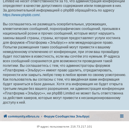
Limited не несёт ответственности за то, что администрация конференций
определяет в качестве допустимого содержания и/или поведения в них.
За дополнительной информацией о phpBB обращайтесь по адресу
https://www.phpbb.com/
.
Вы соглашаетесь не размещать оскорбительных, угрожающих,
клеветнических сообщений, порнографических сообщений, призывов к
национальной розни и прочих сообщений, которые могут нарушить
законы вашей страны, страны, которая предоставляет услуги хостинга
для форумов «Платформа «Эльбрус»» или международное право.
Попытки размещения таких сообщений могут привести к вашему
немедленному отключению от конференции, при этом ваш провайдер
будет поставлен в известность, если мы сочтём это нужным. IP-адреса
всех сообщений сохраняются для возможности проведения такой
политики. Вы соглашаетесь с тем, что администраторы форумов
«Платформа «Эльбрус»» имеют право удалить, отредактировать,
перенести или закрыть любую тему в любое время по своему усмотрению.
Как пользователь вы согласны с тем, что введённая вами информация
будет храниться в базе данных. Хотя эта информация не будет открыта
третьим лицам без вашего разрешения, ни администрация конференции
«Платформа «Эльбрус»», ни phpBB Limited не может быть ответственна
за действия хакеров, которые могут привести к несанкционированному
доступу к ней.
community.elbrus.ru
Форум Сообщества Эльбрус
IP-адрес пользователя: 216.73.217.101