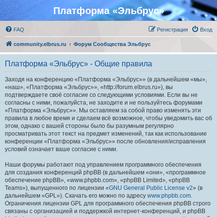
Платформа «Эльбрус»
FAQ
Регистрация
Вход
community.elbrus.ru
Форум Сообщества Эльбрус
Платформа «Эльбрус» - Общие правила
Заходя на конференцию «Платформа «Эльбрус»» (в дальнейшем «мы»,
«наш», «Платформа «Эльбрус»», «http://forum.elbrus.ru»), вы
подтверждаете своё согласие со следующими условиями. Если вы не
согласны с ними, пожалуйста, не заходите и не пользуйтесь форумами
«Платформа «Эльбрус»». Мы оставляем за собой право изменять эти
правила в любое время и сделаем всё возможное, чтобы уведомить вас об
этом, однако с вашей стороны было бы разумным регулярно
просматривать этот текст на предмет изменений, так как использование
конференции «Платформа «Эльбрус»» после обновления/исправления
условий означает ваше согласие с ними.
Наши форумы работают под управлением программного обеспечения
для создания конференций phpBB (в дальнейшем «они», «программное
обеспечение phpBB», «www.phpbb.com», «phpBB Limited», «phpBB
Teams»), выпущенного по лицензии «
GNU General Public License v2
» (в
дальнейшем «GPL»). Скачать его можно по адресу
www.phpbb.com
.
Ограничения лицензии GPL для программного обеспечения phpBB строго
связаны с организацией и поддержкой интернет-конференций, и phpBB