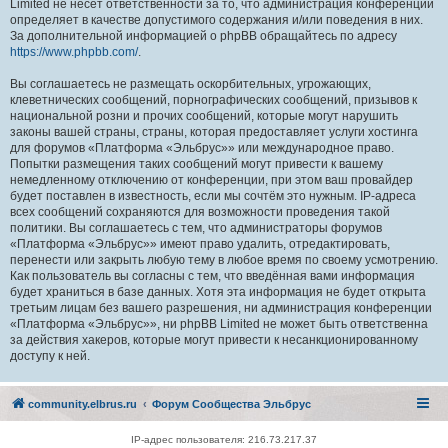
Limited не несёт ответственности за то, что администрация конференций
определяет в качестве допустимого содержания и/или поведения в них.
За дополнительной информацией о phpBB обращайтесь по адресу
https://www.phpbb.com/
.
Вы соглашаетесь не размещать оскорбительных, угрожающих,
клеветнических сообщений, порнографических сообщений, призывов к
национальной розни и прочих сообщений, которые могут нарушить
законы вашей страны, страны, которая предоставляет услуги хостинга
для форумов «Платформа «Эльбрус»» или международное право.
Попытки размещения таких сообщений могут привести к вашему
немедленному отключению от конференции, при этом ваш провайдер
будет поставлен в известность, если мы сочтём это нужным. IP-адреса
всех сообщений сохраняются для возможности проведения такой
политики. Вы соглашаетесь с тем, что администраторы форумов
«Платформа «Эльбрус»» имеют право удалить, отредактировать,
перенести или закрыть любую тему в любое время по своему усмотрению.
Как пользователь вы согласны с тем, что введённая вами информация
будет храниться в базе данных. Хотя эта информация не будет открыта
третьим лицам без вашего разрешения, ни администрация конференции
«Платформа «Эльбрус»», ни phpBB Limited не может быть ответственна
за действия хакеров, которые могут привести к несанкционированному
доступу к ней.
community.elbrus.ru
Форум Сообщества Эльбрус
IP-адрес пользователя: 216.73.217.37