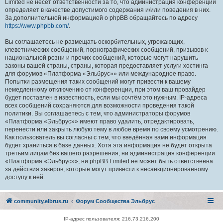
Limited не несёт ответственности за то, что администрация конференций
определяет в качестве допустимого содержания и/или поведения в них.
За дополнительной информацией о phpBB обращайтесь по адресу
https://www.phpbb.com/
.
Вы соглашаетесь не размещать оскорбительных, угрожающих,
клеветнических сообщений, порнографических сообщений, призывов к
национальной розни и прочих сообщений, которые могут нарушить
законы вашей страны, страны, которая предоставляет услуги хостинга
для форумов «Платформа «Эльбрус»» или международное право.
Попытки размещения таких сообщений могут привести к вашему
немедленному отключению от конференции, при этом ваш провайдер
будет поставлен в известность, если мы сочтём это нужным. IP-адреса
всех сообщений сохраняются для возможности проведения такой
политики. Вы соглашаетесь с тем, что администраторы форумов
«Платформа «Эльбрус»» имеют право удалить, отредактировать,
перенести или закрыть любую тему в любое время по своему усмотрению.
Как пользователь вы согласны с тем, что введённая вами информация
будет храниться в базе данных. Хотя эта информация не будет открыта
третьим лицам без вашего разрешения, ни администрация конференции
«Платформа «Эльбрус»», ни phpBB Limited не может быть ответственна
за действия хакеров, которые могут привести к несанкционированному
доступу к ней.
community.elbrus.ru
Форум Сообщества Эльбрус
IP-адрес пользователя: 216.73.216.200