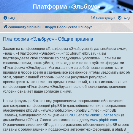
Платформа «Эльбрус»
FAQ
Регистрация
Вход
community.elbrus.ru
Форум Сообщества Эльбрус
Платформа «Эльбрус» - Общие правила
Заходя на конференцию «Платформа «Эльбрус»» (в дальнейшем «мы»,
«наш», «Платформа «Эльбрус»», «http://forum.elbrus.ru»), вы
подтверждаете своё согласие со следующими условиями. Если вы не
согласны с ними, пожалуйста, не заходите и не пользуйтесь форумами
«Платформа «Эльбрус»». Мы оставляем за собой право изменять эти
правила в любое время и сделаем всё возможное, чтобы уведомить вас об
этом, однако с вашей стороны было бы разумным регулярно
просматривать этот текст на предмет изменений, так как использование
конференции «Платформа «Эльбрус»» после обновления/исправления
условий означает ваше согласие с ними.
Наши форумы работают под управлением программного обеспечения
для создания конференций phpBB (в дальнейшем «они», «программное
обеспечение phpBB», «www.phpbb.com», «phpBB Limited», «phpBB
Teams»), выпущенного по лицензии «
GNU General Public License v2
» (в
дальнейшем «GPL»). Скачать его можно по адресу
www.phpbb.com
.
Ограничения лицензии GPL для программного обеспечения phpBB строго
связаны с организацией и поддержкой интернет-конференций, и phpBB