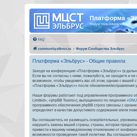
Платформа «Э
Форум пользователей, партнё
FAQ
community.elbrus.ru
Форум Сообщества Эльбрус
Платформа «Эльбрус» - Общие правила
Заходя на конференцию «Платформа «Эльбрус»» (в дальней
Если вы не согласны с ними, пожалуйста, не заходите и 
возможное, чтобы уведомить вас об этом, однако с вашей
«Платформа «Эльбрус»» после обновления/исправления ус
Наши форумы работают под управлением программного об
Limited», «phpBB Teams»), выпущенного по лицензии «
GNU 
программного обеспечения phpBB строго связаны с органи
определяет в качестве допустимого содержания и/или по
Вы соглашаетесь не размещать оскорбительных, угрожающ
нарушить законы вашей страны, страны, которая предост
привести к вашему немедленному отключению от конференц
возможности проведения такой политики. Вы соглашаетес