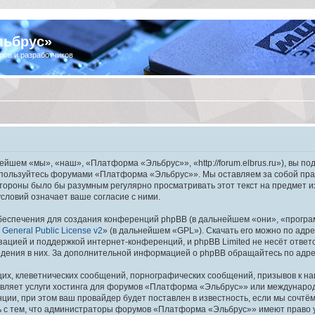
льбрус»
ров и разработчиков
шем «мы», «наш», «Платформа «Эльбрус»», «http://forum.elbrus.ru»), вы по
не пользуйтесь форумами «Платформа «Эльбрус»». Мы оставляем за собой пра
 стороны было бы разумным регулярно просматривать этот текст на предмет 
ловий означает ваше согласие с ними.
еспечения для создания конференций phpBB (в дальнейшем «они», «програ
General Public License v2
» (в дальнейшем «GPL»). Скачать его можно по адр
зацией и поддержкой интернет-конференций, и phpBB Limited не несёт ответ
ведения в них. За дополнительной информацией о phpBB обращайтесь по адр
их, клеветнических сообщений, порнографических сообщений, призывов к на
авляет услуги хостинга для форумов «Платформа «Эльбрус»» или междунаро
ии, при этом ваш провайдер будет поставлен в известность, если мы сочтём
ь с тем, что администраторы форумов «Платформа «Эльбрус»» имеют право у