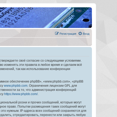
Регистрация
Вход
дтверждаете своё согласие со следующими условиями.
во изменять эти правила в любое время и сделаем всё
изменений, так как использование конференции
ммное обеспечение phpBB», «www.phpbb.com», «phpBB
есу
www.phpbb.com
. Ограничения лицензии GPL для
ственности за то, что администрация конференций
есу
https://www.phpbb.com/
.
циональной розни и прочих сообщений, которые могут
дное право. Попытки размещения таких сообщений могут
 это нужным. IP-адреса всех сообщений сохраняются для
далить, отредактировать, перенести или закрыть любую