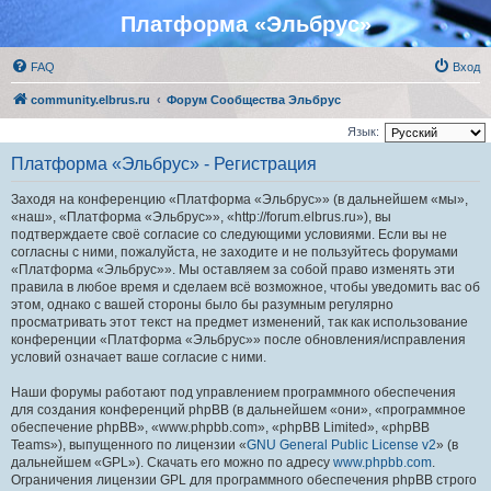
Платформа «Эльбрус»
FAQ
Вход
community.elbrus.ru
Форум Сообщества Эльбрус
Язык:
Платформа «Эльбрус» - Регистрация
Заходя на конференцию «Платформа «Эльбрус»» (в дальнейшем «мы»,
«наш», «Платформа «Эльбрус»», «http://forum.elbrus.ru»), вы
подтверждаете своё согласие со следующими условиями. Если вы не
согласны с ними, пожалуйста, не заходите и не пользуйтесь форумами
«Платформа «Эльбрус»». Мы оставляем за собой право изменять эти
правила в любое время и сделаем всё возможное, чтобы уведомить вас об
этом, однако с вашей стороны было бы разумным регулярно
просматривать этот текст на предмет изменений, так как использование
конференции «Платформа «Эльбрус»» после обновления/исправления
условий означает ваше согласие с ними.
Наши форумы работают под управлением программного обеспечения
для создания конференций phpBB (в дальнейшем «они», «программное
обеспечение phpBB», «www.phpbb.com», «phpBB Limited», «phpBB
Teams»), выпущенного по лицензии «
GNU General Public License v2
» (в
дальнейшем «GPL»). Скачать его можно по адресу
www.phpbb.com
.
Ограничения лицензии GPL для программного обеспечения phpBB строго