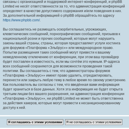
связаны с организацией и поддержкой интернет-конференций, и phpBB
Limited не несёт ответственности за то, что администрация конференций
определяет в качестве допустимого содержания и/или поведения в них.
За дополнительной информацией о phpBB обращайтесь по адресу
https://www.phpbb.com/
.
Вы соглашаетесь не размещать оскорбительных, угрожающих,
клеветнических сообщений, порнографических сообщений, призывов к
национальной розни и прочих сообщений, которые могут нарушить
законы вашей страны, страны, которая предоставляет услуги хостинга
для форумов «Платформа «Эльбрус»» или международное право.
Попытки размещения таких сообщений могут привести к вашему
немедленному отключению от конференции, при этом ваш провайдер
будет поставлен в известность, если мы сочтём это нужным. IP-адреса
всех сообщений сохраняются для возможности проведения такой
политики. Вы соглашаетесь с тем, что администраторы форумов
«Платформа «Эльбрус»» имеют право удалить, отредактировать,
перенести или закрыть любую тему в любое время по своему усмотрению.
Как пользователь вы согласны с тем, что введённая вами информация
будет храниться в базе данных. Хотя эта информация не будет открыта
третьим лицам без вашего разрешения, ни администрация конференции
«Платформа «Эльбрус»», ни phpBB Limited не может быть ответственна
за действия хакеров, которые могут привести к несанкционированному
доступу к ней.