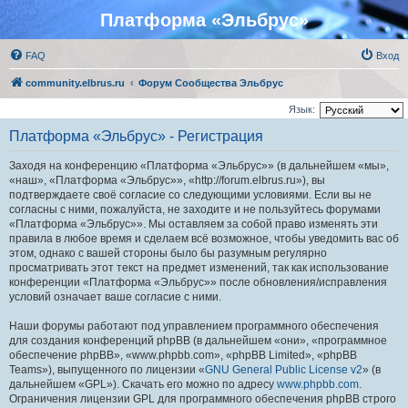
Платформа «Эльбрус»
FAQ
Вход
community.elbrus.ru
Форум Сообщества Эльбрус
Язык:
Платформа «Эльбрус» - Регистрация
Заходя на конференцию «Платформа «Эльбрус»» (в дальнейшем «мы»,
«наш», «Платформа «Эльбрус»», «http://forum.elbrus.ru»), вы
подтверждаете своё согласие со следующими условиями. Если вы не
согласны с ними, пожалуйста, не заходите и не пользуйтесь форумами
«Платформа «Эльбрус»». Мы оставляем за собой право изменять эти
правила в любое время и сделаем всё возможное, чтобы уведомить вас об
этом, однако с вашей стороны было бы разумным регулярно
просматривать этот текст на предмет изменений, так как использование
конференции «Платформа «Эльбрус»» после обновления/исправления
условий означает ваше согласие с ними.
Наши форумы работают под управлением программного обеспечения
для создания конференций phpBB (в дальнейшем «они», «программное
обеспечение phpBB», «www.phpbb.com», «phpBB Limited», «phpBB
Teams»), выпущенного по лицензии «
GNU General Public License v2
» (в
дальнейшем «GPL»). Скачать его можно по адресу
www.phpbb.com
.
Ограничения лицензии GPL для программного обеспечения phpBB строго