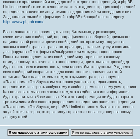
связаны с организацией и поддержкой интернет-конференций, и phpBB
Limited не несёт ответственности за то, что администрация конференций
определяет в качестве допустимого содержания и/или поведения в них.
За дополнительной информацией о phpBB обращайтесь по адресу
https://www.phpbb.com/
.
Вы соглашаетесь не размещать оскорбительных, угрожающих,
клеветнических сообщений, порнографических сообщений, призывов к
национальной розни и прочих сообщений, которые могут нарушить
законы вашей страны, страны, которая предоставляет услуги хостинга
для форумов «Платформа «Эльбрус»» или международное право.
Попытки размещения таких сообщений могут привести к вашему
немедленному отключению от конференции, при этом ваш провайдер
будет поставлен в известность, если мы сочтём это нужным. IP-адреса
всех сообщений сохраняются для возможности проведения такой
политики. Вы соглашаетесь с тем, что администраторы форумов
«Платформа «Эльбрус»» имеют право удалить, отредактировать,
перенести или закрыть любую тему в любое время по своему усмотрению.
Как пользователь вы согласны с тем, что введённая вами информация
будет храниться в базе данных. Хотя эта информация не будет открыта
третьим лицам без вашего разрешения, ни администрация конференции
«Платформа «Эльбрус»», ни phpBB Limited не может быть ответственна
за действия хакеров, которые могут привести к несанкционированному
доступу к ней.