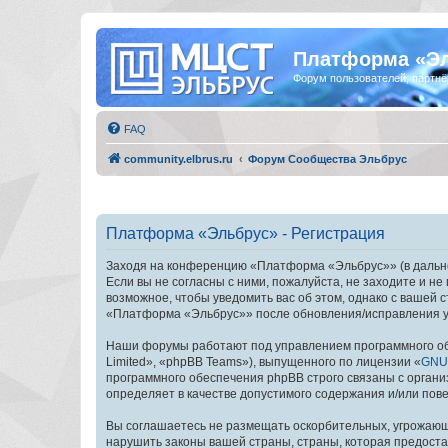
Платформа «Э
Форум пользователей, партнё
FAQ
community.elbrus.ru
Форум Сообщества Эльбрус
Платформа «Эльбрус» - Регистрация
Заходя на конференцию «Платформа «Эльбрус»» (в дальней
Если вы не согласны с ними, пожалуйста, не заходите и 
возможное, чтобы уведомить вас об этом, однако с вашей
«Платформа «Эльбрус»» после обновления/исправления ус
Наши форумы работают под управлением программного об
Limited», «phpBB Teams»), выпущенного по лицензии «
GNU 
программного обеспечения phpBB строго связаны с органи
определяет в качестве допустимого содержания и/или по
Вы соглашаетесь не размещать оскорбительных, угрожающ
нарушить законы вашей страны, страны, которая предост