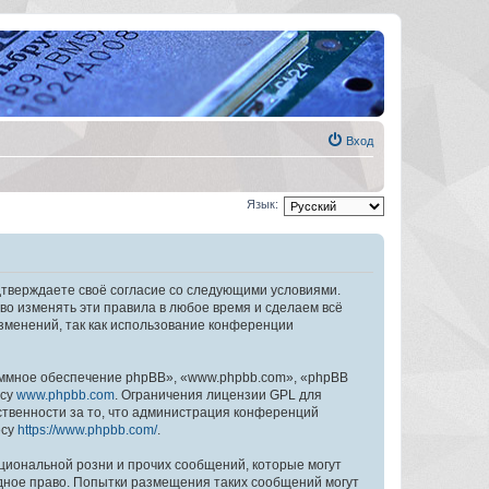
Вход
Язык:
дтверждаете своё согласие со следующими условиями.
во изменять эти правила в любое время и сделаем всё
изменений, так как использование конференции
ммное обеспечение phpBB», «www.phpbb.com», «phpBB
есу
www.phpbb.com
. Ограничения лицензии GPL для
ственности за то, что администрация конференций
есу
https://www.phpbb.com/
.
циональной розни и прочих сообщений, которые могут
дное право. Попытки размещения таких сообщений могут