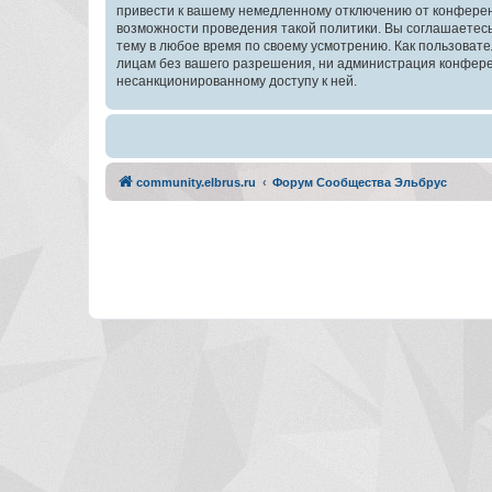
привести к вашему немедленному отключению от конференц
возможности проведения такой политики. Вы соглашаетес
тему в любое время по своему усмотрению. Как пользовате
лицам без вашего разрешения, ни администрация конферен
несанкционированному доступу к ней.
community.elbrus.ru
Форум Сообщества Эльбрус