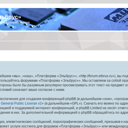
льбрус»
ров и разработчиков
шем «мы», «наш», «Платформа «Эльбрус»», «http://forum.elbrus.ru»), вы по
не пользуйтесь форумами «Платформа «Эльбрус»». Мы оставляем за собой пра
 стороны было бы разумным регулярно просматривать этот текст на предмет 
ловий означает ваше согласие с ними.
еспечения для создания конференций phpBB (в дальнейшем «они», «програ
General Public License v2
» (в дальнейшем «GPL»). Скачать его можно по адр
зацией и поддержкой интернет-конференций, и phpBB Limited не несёт ответ
ведения в них. За дополнительной информацией о phpBB обращайтесь по адр
их, клеветнических сообщений, порнографических сообщений, призывов к на
авляет услуги хостинга для форумов «Платформа «Эльбрус»» или междунаро