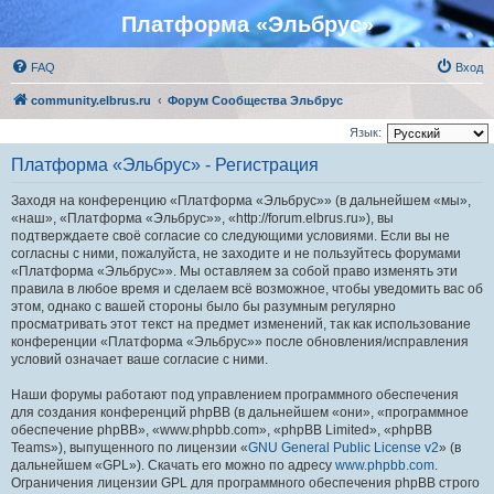
Платформа «Эльбрус»
FAQ
Вход
community.elbrus.ru
Форум Сообщества Эльбрус
Язык:
Платформа «Эльбрус» - Регистрация
Заходя на конференцию «Платформа «Эльбрус»» (в дальнейшем «мы»,
«наш», «Платформа «Эльбрус»», «http://forum.elbrus.ru»), вы
подтверждаете своё согласие со следующими условиями. Если вы не
согласны с ними, пожалуйста, не заходите и не пользуйтесь форумами
«Платформа «Эльбрус»». Мы оставляем за собой право изменять эти
правила в любое время и сделаем всё возможное, чтобы уведомить вас об
этом, однако с вашей стороны было бы разумным регулярно
просматривать этот текст на предмет изменений, так как использование
конференции «Платформа «Эльбрус»» после обновления/исправления
условий означает ваше согласие с ними.
Наши форумы работают под управлением программного обеспечения
для создания конференций phpBB (в дальнейшем «они», «программное
обеспечение phpBB», «www.phpbb.com», «phpBB Limited», «phpBB
Teams»), выпущенного по лицензии «
GNU General Public License v2
» (в
дальнейшем «GPL»). Скачать его можно по адресу
www.phpbb.com
.
Ограничения лицензии GPL для программного обеспечения phpBB строго