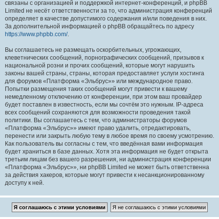
связаны с организацией и поддержкой интернет-конференций, и phpBB
Limited не несёт ответственности за то, что администрация конференций
определяет в качестве допустимого содержания и/или поведения в них.
За дополнительной информацией о phpBB обращайтесь по адресу
https://www.phpbb.com/
.
Вы соглашаетесь не размещать оскорбительных, угрожающих,
клеветнических сообщений, порнографических сообщений, призывов к
национальной розни и прочих сообщений, которые могут нарушить
законы вашей страны, страны, которая предоставляет услуги хостинга
для форумов «Платформа «Эльбрус»» или международное право.
Попытки размещения таких сообщений могут привести к вашему
немедленному отключению от конференции, при этом ваш провайдер
будет поставлен в известность, если мы сочтём это нужным. IP-адреса
всех сообщений сохраняются для возможности проведения такой
политики. Вы соглашаетесь с тем, что администраторы форумов
«Платформа «Эльбрус»» имеют право удалить, отредактировать,
перенести или закрыть любую тему в любое время по своему усмотрению.
Как пользователь вы согласны с тем, что введённая вами информация
будет храниться в базе данных. Хотя эта информация не будет открыта
третьим лицам без вашего разрешения, ни администрация конференции
«Платформа «Эльбрус»», ни phpBB Limited не может быть ответственна
за действия хакеров, которые могут привести к несанкционированному
доступу к ней.