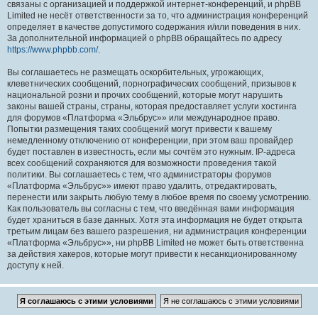
связаны с организацией и поддержкой интернет-конференций, и phpBB
Limited не несёт ответственности за то, что администрация конференций
определяет в качестве допустимого содержания и/или поведения в них.
За дополнительной информацией о phpBB обращайтесь по адресу
https://www.phpbb.com/
.
Вы соглашаетесь не размещать оскорбительных, угрожающих,
клеветнических сообщений, порнографических сообщений, призывов к
национальной розни и прочих сообщений, которые могут нарушить
законы вашей страны, страны, которая предоставляет услуги хостинга
для форумов «Платформа «Эльбрус»» или международное право.
Попытки размещения таких сообщений могут привести к вашему
немедленному отключению от конференции, при этом ваш провайдер
будет поставлен в известность, если мы сочтём это нужным. IP-адреса
всех сообщений сохраняются для возможности проведения такой
политики. Вы соглашаетесь с тем, что администраторы форумов
«Платформа «Эльбрус»» имеют право удалить, отредактировать,
перенести или закрыть любую тему в любое время по своему усмотрению.
Как пользователь вы согласны с тем, что введённая вами информация
будет храниться в базе данных. Хотя эта информация не будет открыта
третьим лицам без вашего разрешения, ни администрация конференции
«Платформа «Эльбрус»», ни phpBB Limited не может быть ответственна
за действия хакеров, которые могут привести к несанкционированному
доступу к ней.