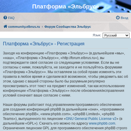
Платформа «Эльбрус»
FAQ
Вход
community.elbrus.ru
Форум Сообщества Эльбрус
Язык:
Платформа «Эльбрус» - Регистрация
Заходя на конференцию «Платформа «Эльбрус»» (в дальнейшем «мы»,
«наш», «Платформа «Эльбрус»», «http://forum.elbrus.ru»), вы
подтверждаете своё согласие со следующими условиями. Если вы не
согласны с ними, пожалуйста, не заходите и не пользуйтесь форумами
«Платформа «Эльбрус»». Мы оставляем за собой право изменять эти
правила в любое время и сделаем всё возможное, чтобы уведомить вас об
этом, однако с вашей стороны было бы разумным регулярно
просматривать этот текст на предмет изменений, так как использование
конференции «Платформа «Эльбрус»» после обновления/исправления
условий означает ваше согласие с ними.
Наши форумы работают под управлением программного обеспечения
для создания конференций phpBB (в дальнейшем «они», «программное
обеспечение phpBB», «www.phpbb.com», «phpBB Limited», «phpBB
Teams»), выпущенного по лицензии «
GNU General Public License v2
» (в
дальнейшем «GPL»). Скачать его можно по адресу
www.phpbb.com
.
Ограничения лицензии GPL для программного обеспечения phpBB строго