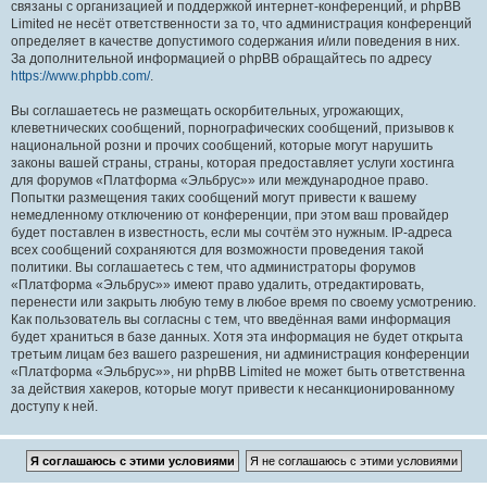
связаны с организацией и поддержкой интернет-конференций, и phpBB
Limited не несёт ответственности за то, что администрация конференций
определяет в качестве допустимого содержания и/или поведения в них.
За дополнительной информацией о phpBB обращайтесь по адресу
https://www.phpbb.com/
.
Вы соглашаетесь не размещать оскорбительных, угрожающих,
клеветнических сообщений, порнографических сообщений, призывов к
национальной розни и прочих сообщений, которые могут нарушить
законы вашей страны, страны, которая предоставляет услуги хостинга
для форумов «Платформа «Эльбрус»» или международное право.
Попытки размещения таких сообщений могут привести к вашему
немедленному отключению от конференции, при этом ваш провайдер
будет поставлен в известность, если мы сочтём это нужным. IP-адреса
всех сообщений сохраняются для возможности проведения такой
политики. Вы соглашаетесь с тем, что администраторы форумов
«Платформа «Эльбрус»» имеют право удалить, отредактировать,
перенести или закрыть любую тему в любое время по своему усмотрению.
Как пользователь вы согласны с тем, что введённая вами информация
будет храниться в базе данных. Хотя эта информация не будет открыта
третьим лицам без вашего разрешения, ни администрация конференции
«Платформа «Эльбрус»», ни phpBB Limited не может быть ответственна
за действия хакеров, которые могут привести к несанкционированному
доступу к ней.