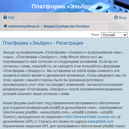
Платформа «Эльбрус»
FAQ
Вход
community.elbrus.ru
Форум Сообщества Эльбрус
Язык:
Платформа «Эльбрус» - Регистрация
Заходя на конференцию «Платформа «Эльбрус»» (в дальнейшем «мы»,
«наш», «Платформа «Эльбрус»», «http://forum.elbrus.ru»), вы
подтверждаете своё согласие со следующими условиями. Если вы не
согласны с ними, пожалуйста, не заходите и не пользуйтесь форумами
«Платформа «Эльбрус»». Мы оставляем за собой право изменять эти
правила в любое время и сделаем всё возможное, чтобы уведомить вас об
этом, однако с вашей стороны было бы разумным регулярно
просматривать этот текст на предмет изменений, так как использование
конференции «Платформа «Эльбрус»» после обновления/исправления
условий означает ваше согласие с ними.
Наши форумы работают под управлением программного обеспечения
для создания конференций phpBB (в дальнейшем «они», «программное
обеспечение phpBB», «www.phpbb.com», «phpBB Limited», «phpBB
Teams»), выпущенного по лицензии «
GNU General Public License v2
» (в
дальнейшем «GPL»). Скачать его можно по адресу
www.phpbb.com
.
Ограничения лицензии GPL для программного обеспечения phpBB строго