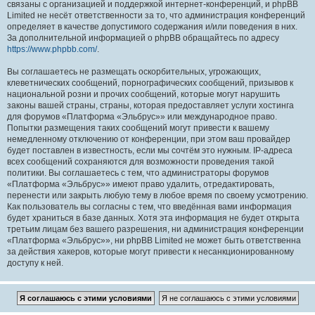
связаны с организацией и поддержкой интернет-конференций, и phpBB
Limited не несёт ответственности за то, что администрация конференций
определяет в качестве допустимого содержания и/или поведения в них.
За дополнительной информацией о phpBB обращайтесь по адресу
https://www.phpbb.com/
.
Вы соглашаетесь не размещать оскорбительных, угрожающих,
клеветнических сообщений, порнографических сообщений, призывов к
национальной розни и прочих сообщений, которые могут нарушить
законы вашей страны, страны, которая предоставляет услуги хостинга
для форумов «Платформа «Эльбрус»» или международное право.
Попытки размещения таких сообщений могут привести к вашему
немедленному отключению от конференции, при этом ваш провайдер
будет поставлен в известность, если мы сочтём это нужным. IP-адреса
всех сообщений сохраняются для возможности проведения такой
политики. Вы соглашаетесь с тем, что администраторы форумов
«Платформа «Эльбрус»» имеют право удалить, отредактировать,
перенести или закрыть любую тему в любое время по своему усмотрению.
Как пользователь вы согласны с тем, что введённая вами информация
будет храниться в базе данных. Хотя эта информация не будет открыта
третьим лицам без вашего разрешения, ни администрация конференции
«Платформа «Эльбрус»», ни phpBB Limited не может быть ответственна
за действия хакеров, которые могут привести к несанкционированному
доступу к ней.