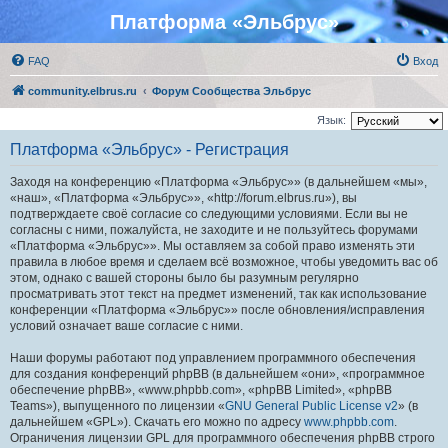
Платформа «Эльбрус»
FAQ
Вход
community.elbrus.ru
Форум Сообщества Эльбрус
Язык:
Платформа «Эльбрус» - Регистрация
Заходя на конференцию «Платформа «Эльбрус»» (в дальнейшем «мы»,
«наш», «Платформа «Эльбрус»», «http://forum.elbrus.ru»), вы
подтверждаете своё согласие со следующими условиями. Если вы не
согласны с ними, пожалуйста, не заходите и не пользуйтесь форумами
«Платформа «Эльбрус»». Мы оставляем за собой право изменять эти
правила в любое время и сделаем всё возможное, чтобы уведомить вас об
этом, однако с вашей стороны было бы разумным регулярно
просматривать этот текст на предмет изменений, так как использование
конференции «Платформа «Эльбрус»» после обновления/исправления
условий означает ваше согласие с ними.
Наши форумы работают под управлением программного обеспечения
для создания конференций phpBB (в дальнейшем «они», «программное
обеспечение phpBB», «www.phpbb.com», «phpBB Limited», «phpBB
Teams»), выпущенного по лицензии «
GNU General Public License v2
» (в
дальнейшем «GPL»). Скачать его можно по адресу
www.phpbb.com
.
Ограничения лицензии GPL для программного обеспечения phpBB строго