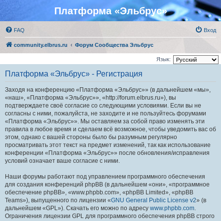
Платформа «Эльбрус»
FAQ
Вход
community.elbrus.ru
Форум Сообщества Эльбрус
Язык:
Платформа «Эльбрус» - Регистрация
Заходя на конференцию «Платформа «Эльбрус»» (в дальнейшем «мы»,
«наш», «Платформа «Эльбрус»», «http://forum.elbrus.ru»), вы
подтверждаете своё согласие со следующими условиями. Если вы не
согласны с ними, пожалуйста, не заходите и не пользуйтесь форумами
«Платформа «Эльбрус»». Мы оставляем за собой право изменять эти
правила в любое время и сделаем всё возможное, чтобы уведомить вас об
этом, однако с вашей стороны было бы разумным регулярно
просматривать этот текст на предмет изменений, так как использование
конференции «Платформа «Эльбрус»» после обновления/исправления
условий означает ваше согласие с ними.
Наши форумы работают под управлением программного обеспечения
для создания конференций phpBB (в дальнейшем «они», «программное
обеспечение phpBB», «www.phpbb.com», «phpBB Limited», «phpBB
Teams»), выпущенного по лицензии «
GNU General Public License v2
» (в
дальнейшем «GPL»). Скачать его можно по адресу
www.phpbb.com
.
Ограничения лицензии GPL для программного обеспечения phpBB строго