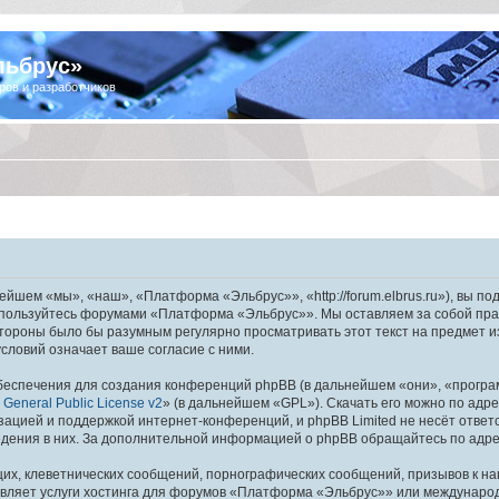
льбрус»
ров и разработчиков
шем «мы», «наш», «Платформа «Эльбрус»», «http://forum.elbrus.ru»), вы по
не пользуйтесь форумами «Платформа «Эльбрус»». Мы оставляем за собой пра
 стороны было бы разумным регулярно просматривать этот текст на предмет 
ловий означает ваше согласие с ними.
еспечения для создания конференций phpBB (в дальнейшем «они», «програ
General Public License v2
» (в дальнейшем «GPL»). Скачать его можно по адр
зацией и поддержкой интернет-конференций, и phpBB Limited не несёт ответ
ведения в них. За дополнительной информацией о phpBB обращайтесь по адр
их, клеветнических сообщений, порнографических сообщений, призывов к на
авляет услуги хостинга для форумов «Платформа «Эльбрус»» или междунаро