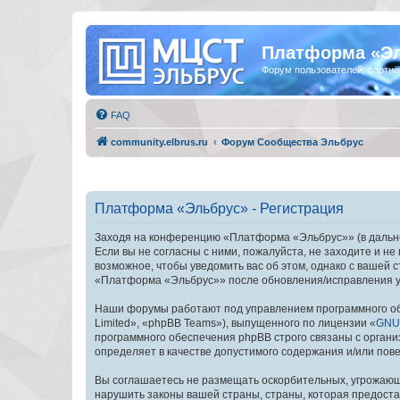
Платформа «Э
Форум пользователей, партнё
FAQ
community.elbrus.ru
Форум Сообщества Эльбрус
Платформа «Эльбрус» - Регистрация
Заходя на конференцию «Платформа «Эльбрус»» (в дальней
Если вы не согласны с ними, пожалуйста, не заходите и 
возможное, чтобы уведомить вас об этом, однако с вашей
«Платформа «Эльбрус»» после обновления/исправления ус
Наши форумы работают под управлением программного об
Limited», «phpBB Teams»), выпущенного по лицензии «
GNU 
программного обеспечения phpBB строго связаны с органи
определяет в качестве допустимого содержания и/или по
Вы соглашаетесь не размещать оскорбительных, угрожающ
нарушить законы вашей страны, страны, которая предост