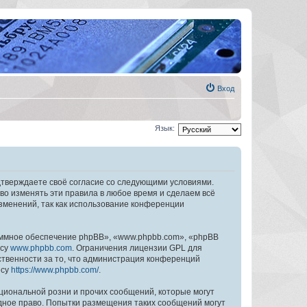
Вход
Язык:
дтверждаете своё согласие со следующими условиями.
во изменять эти правила в любое время и сделаем всё
изменений, так как использование конференции
ммное обеспечение phpBB», «www.phpbb.com», «phpBB
есу
www.phpbb.com
. Ограничения лицензии GPL для
ственности за то, что администрация конференций
есу
https://www.phpbb.com/
.
циональной розни и прочих сообщений, которые могут
дное право. Попытки размещения таких сообщений могут