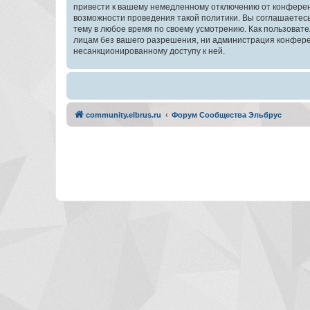
привести к вашему немедленному отключению от конференц
возможности проведения такой политики. Вы соглашаетес
тему в любое время по своему усмотрению. Как пользовате
лицам без вашего разрешения, ни администрация конферен
несанкционированному доступу к ней.
community.elbrus.ru
Форум Сообщества Эльбрус