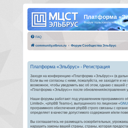
Платформа «Э
Форум пользователей, партнё
FAQ
community.elbrus.ru
Форум Сообщества Эльбрус
Платформа «Эльбрус» - Регистрация
Заходя на конференцию «Платформа «Эльбрус»» (в дальней
Если вы не согласны с ними, пожалуйста, не заходите и 
возможное, чтобы уведомить вас об этом, однако с вашей
«Платформа «Эльбрус»» после обновления/исправления ус
Наши форумы работают под управлением программного об
Limited», «phpBB Teams»), выпущенного по лицензии «
GNU 
программного обеспечения phpBB строго связаны с органи
определяет в качестве допустимого содержания и/или по
Вы соглашаетесь не размещать оскорбительных, угрожающ
нарушить законы вашей страны, страны, которая предост