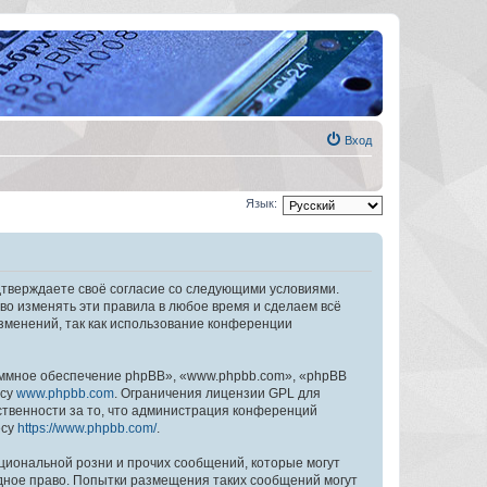
Вход
Язык:
дтверждаете своё согласие со следующими условиями.
во изменять эти правила в любое время и сделаем всё
изменений, так как использование конференции
ммное обеспечение phpBB», «www.phpbb.com», «phpBB
есу
www.phpbb.com
. Ограничения лицензии GPL для
ственности за то, что администрация конференций
есу
https://www.phpbb.com/
.
циональной розни и прочих сообщений, которые могут
дное право. Попытки размещения таких сообщений могут