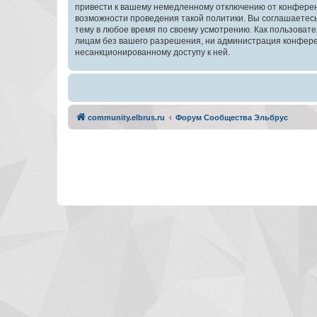
привести к вашему немедленному отключению от конференц
возможности проведения такой политики. Вы соглашаетес
тему в любое время по своему усмотрению. Как пользовате
лицам без вашего разрешения, ни администрация конферен
несанкционированному доступу к ней.
community.elbrus.ru
Форум Сообщества Эльбрус