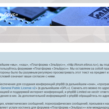
льбрус»
ров и разработчиков
шем «мы», «наш», «Платформа «Эльбрус»», «http://forum.elbrus.ru»), вы по
не пользуйтесь форумами «Платформа «Эльбрус»». Мы оставляем за собой пра
 стороны было бы разумным регулярно просматривать этот текст на предмет 
ловий означает ваше согласие с ними.
еспечения для создания конференций phpBB (в дальнейшем «они», «програ
General Public License v2
» (в дальнейшем «GPL»). Скачать его можно по адр
зацией и поддержкой интернет-конференций, и phpBB Limited не несёт ответ
ведения в них. За дополнительной информацией о phpBB обращайтесь по адр
их, клеветнических сообщений, порнографических сообщений, призывов к на
авляет услуги хостинга для форумов «Платформа «Эльбрус»» или междунаро