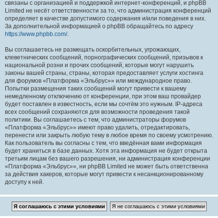
связаны с организацией и поддержкой интернет-конференций, и phpBB
Limited не несёт ответственности за то, что администрация конференций
определяет в качестве допустимого содержания и/или поведения в них.
За дополнительной информацией о phpBB обращайтесь по адресу
https://www.phpbb.com/
.
Вы соглашаетесь не размещать оскорбительных, угрожающих,
клеветнических сообщений, порнографических сообщений, призывов к
национальной розни и прочих сообщений, которые могут нарушить
законы вашей страны, страны, которая предоставляет услуги хостинга
для форумов «Платформа «Эльбрус»» или международное право.
Попытки размещения таких сообщений могут привести к вашему
немедленному отключению от конференции, при этом ваш провайдер
будет поставлен в известность, если мы сочтём это нужным. IP-адреса
всех сообщений сохраняются для возможности проведения такой
политики. Вы соглашаетесь с тем, что администраторы форумов
«Платформа «Эльбрус»» имеют право удалить, отредактировать,
перенести или закрыть любую тему в любое время по своему усмотрению.
Как пользователь вы согласны с тем, что введённая вами информация
будет храниться в базе данных. Хотя эта информация не будет открыта
третьим лицам без вашего разрешения, ни администрация конференции
«Платформа «Эльбрус»», ни phpBB Limited не может быть ответственна
за действия хакеров, которые могут привести к несанкционированному
доступу к ней.