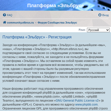
Платформа «Эльбрус»
FAQ
Вход
community.elbrus.ru
Форум Сообщества Эльбрус
Язык:
Платформа «Эльбрус» - Регистрация
Заходя на конференцию «Платформа «Эльбрус»» (в дальнейшем «мы»,
«наш», «Платформа «Эльбрус»», «http://forum.elbrus.ru»), вы
подтверждаете своё согласие со следующими условиями. Если вы не
согласны с ними, пожалуйста, не заходите и не пользуйтесь форумами
«Платформа «Эльбрус»». Мы оставляем за собой право изменять эти
правила в любое время и сделаем всё возможное, чтобы уведомить вас об
этом, однако с вашей стороны было бы разумным регулярно
просматривать этот текст на предмет изменений, так как использование
конференции «Платформа «Эльбрус»» после обновления/исправления
условий означает ваше согласие с ними.
Наши форумы работают под управлением программного обеспечения
для создания конференций phpBB (в дальнейшем «они», «программное
обеспечение phpBB», «www.phpbb.com», «phpBB Limited», «phpBB
Teams»), выпущенного по лицензии «
GNU General Public License v2
» (в
дальнейшем «GPL»). Скачать его можно по адресу
www.phpbb.com
.
Ограничения лицензии GPL для программного обеспечения phpBB строго