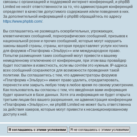
связаны с организацией и поддержкой интернет-конференций, и phpBB
Limited не несёт ответственности за то, что администрация конференций
определяет в качестве допустимого содержания и/или поведения в них.
За дополнительной информацией о phpBB обращайтесь по адресу
https://www.phpbb.com/
.
Вы соглашаетесь не размещать оскорбительных, угрожающих,
клеветнических сообщений, порнографических сообщений, призывов к
национальной розни и прочих сообщений, которые могут нарушить
законы вашей страны, страны, которая предоставляет услуги хостинга
для форумов «Платформа «Эльбрус»» или международное право.
Попытки размещения таких сообщений могут привести к вашему
немедленному отключению от конференции, при этом ваш провайдер
будет поставлен в известность, если мы сочтём это нужным. IP-адреса
всех сообщений сохраняются для возможности проведения такой
политики. Вы соглашаетесь с тем, что администраторы форумов
«Платформа «Эльбрус»» имеют право удалить, отредактировать,
перенести или закрыть любую тему в любое время по своему усмотрению.
Как пользователь вы согласны с тем, что введённая вами информация
будет храниться в базе данных. Хотя эта информация не будет открыта
третьим лицам без вашего разрешения, ни администрация конференции
«Платформа «Эльбрус»», ни phpBB Limited не может быть ответственна
за действия хакеров, которые могут привести к несанкционированному
доступу к ней.