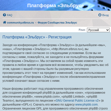
Платформа «Эльбрус»
FAQ
Вход
community.elbrus.ru
Форум Сообщества Эльбрус
Язык:
Платформа «Эльбрус» - Регистрация
Заходя на конференцию «Платформа «Эльбрус»» (в дальнейшем «мы»,
«наш», «Платформа «Эльбрус»», «http://forum.elbrus.ru»), вы
подтверждаете своё согласие со следующими условиями. Если вы не
согласны с ними, пожалуйста, не заходите и не пользуйтесь форумами
«Платформа «Эльбрус»». Мы оставляем за собой право изменять эти
правила в любое время и сделаем всё возможное, чтобы уведомить вас об
этом, однако с вашей стороны было бы разумным регулярно
просматривать этот текст на предмет изменений, так как использование
конференции «Платформа «Эльбрус»» после обновления/исправления
условий означает ваше согласие с ними.
Наши форумы работают под управлением программного обеспечения
для создания конференций phpBB (в дальнейшем «они», «программное
обеспечение phpBB», «www.phpbb.com», «phpBB Limited», «phpBB
Teams»), выпущенного по лицензии «
GNU General Public License v2
» (в
дальнейшем «GPL»). Скачать его можно по адресу
www.phpbb.com
.
Ограничения лицензии GPL для программного обеспечения phpBB строго