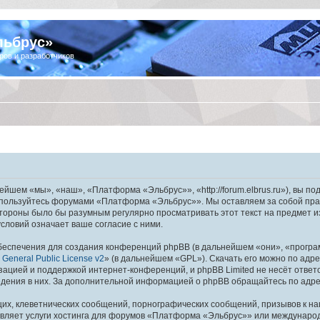
льбрус»
ров и разработчиков
шем «мы», «наш», «Платформа «Эльбрус»», «http://forum.elbrus.ru»), вы по
не пользуйтесь форумами «Платформа «Эльбрус»». Мы оставляем за собой пра
 стороны было бы разумным регулярно просматривать этот текст на предмет 
ловий означает ваше согласие с ними.
еспечения для создания конференций phpBB (в дальнейшем «они», «програ
General Public License v2
» (в дальнейшем «GPL»). Скачать его можно по адр
зацией и поддержкой интернет-конференций, и phpBB Limited не несёт ответ
ведения в них. За дополнительной информацией о phpBB обращайтесь по адр
их, клеветнических сообщений, порнографических сообщений, призывов к на
авляет услуги хостинга для форумов «Платформа «Эльбрус»» или междунаро