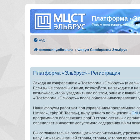
Платформа «Э
Форум пользователей, партнё
FAQ
community.elbrus.ru
Форум Сообщества Эльбрус
Платформа «Эльбрус» - Регистрация
Заходя на конференцию «Платформа «Эльбрус»» (в дальней
Если вы не согласны с ними, пожалуйста, не заходите и 
возможное, чтобы уведомить вас об этом, однако с вашей
«Платформа «Эльбрус»» после обновления/исправления ус
Наши форумы работают под управлением программного об
Limited», «phpBB Teams»), выпущенного по лицензии «
GNU 
программного обеспечения phpBB строго связаны с органи
определяет в качестве допустимого содержания и/или по
Вы соглашаетесь не размещать оскорбительных, угрожающ
нарушить законы вашей страны, страны, которая предост