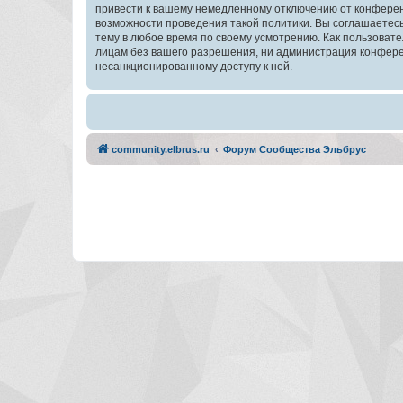
привести к вашему немедленному отключению от конференц
возможности проведения такой политики. Вы соглашаетес
тему в любое время по своему усмотрению. Как пользовате
лицам без вашего разрешения, ни администрация конферен
несанкционированному доступу к ней.
community.elbrus.ru
Форум Сообщества Эльбрус