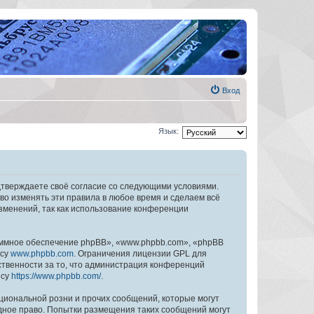
Вход
Язык:
дтверждаете своё согласие со следующими условиями.
во изменять эти правила в любое время и сделаем всё
изменений, так как использование конференции
ммное обеспечение phpBB», «www.phpbb.com», «phpBB
есу
www.phpbb.com
. Ограничения лицензии GPL для
ственности за то, что администрация конференций
есу
https://www.phpbb.com/
.
циональной розни и прочих сообщений, которые могут
дное право. Попытки размещения таких сообщений могут