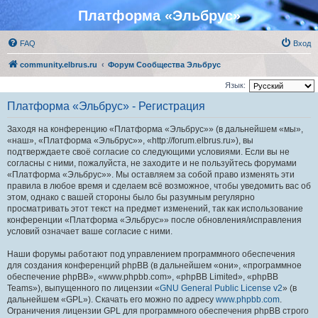
Платформа «Эльбрус»
FAQ
Вход
community.elbrus.ru
Форум Сообщества Эльбрус
Язык:
Платформа «Эльбрус» - Регистрация
Заходя на конференцию «Платформа «Эльбрус»» (в дальнейшем «мы»,
«наш», «Платформа «Эльбрус»», «http://forum.elbrus.ru»), вы
подтверждаете своё согласие со следующими условиями. Если вы не
согласны с ними, пожалуйста, не заходите и не пользуйтесь форумами
«Платформа «Эльбрус»». Мы оставляем за собой право изменять эти
правила в любое время и сделаем всё возможное, чтобы уведомить вас об
этом, однако с вашей стороны было бы разумным регулярно
просматривать этот текст на предмет изменений, так как использование
конференции «Платформа «Эльбрус»» после обновления/исправления
условий означает ваше согласие с ними.
Наши форумы работают под управлением программного обеспечения
для создания конференций phpBB (в дальнейшем «они», «программное
обеспечение phpBB», «www.phpbb.com», «phpBB Limited», «phpBB
Teams»), выпущенного по лицензии «
GNU General Public License v2
» (в
дальнейшем «GPL»). Скачать его можно по адресу
www.phpbb.com
.
Ограничения лицензии GPL для программного обеспечения phpBB строго