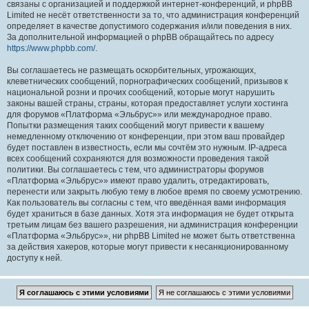
связаны с организацией и поддержкой интернет-конференций, и phpBB
Limited не несёт ответственности за то, что администрация конференций
определяет в качестве допустимого содержания и/или поведения в них.
За дополнительной информацией о phpBB обращайтесь по адресу
https://www.phpbb.com/
.
Вы соглашаетесь не размещать оскорбительных, угрожающих,
клеветнических сообщений, порнографических сообщений, призывов к
национальной розни и прочих сообщений, которые могут нарушить
законы вашей страны, страны, которая предоставляет услуги хостинга
для форумов «Платформа «Эльбрус»» или международное право.
Попытки размещения таких сообщений могут привести к вашему
немедленному отключению от конференции, при этом ваш провайдер
будет поставлен в известность, если мы сочтём это нужным. IP-адреса
всех сообщений сохраняются для возможности проведения такой
политики. Вы соглашаетесь с тем, что администраторы форумов
«Платформа «Эльбрус»» имеют право удалить, отредактировать,
перенести или закрыть любую тему в любое время по своему усмотрению.
Как пользователь вы согласны с тем, что введённая вами информация
будет храниться в базе данных. Хотя эта информация не будет открыта
третьим лицам без вашего разрешения, ни администрация конференции
«Платформа «Эльбрус»», ни phpBB Limited не может быть ответственна
за действия хакеров, которые могут привести к несанкционированному
доступу к ней.