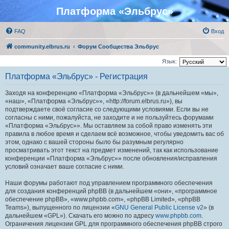
Платформа «Эльбрус»
FAQ
Вход
community.elbrus.ru
Форум Сообщества Эльбрус
Язык:
Платформа «Эльбрус» - Регистрация
Заходя на конференцию «Платформа «Эльбрус»» (в дальнейшем «мы»,
«наш», «Платформа «Эльбрус»», «http://forum.elbrus.ru»), вы
подтверждаете своё согласие со следующими условиями. Если вы не
согласны с ними, пожалуйста, не заходите и не пользуйтесь форумами
«Платформа «Эльбрус»». Мы оставляем за собой право изменять эти
правила в любое время и сделаем всё возможное, чтобы уведомить вас об
этом, однако с вашей стороны было бы разумным регулярно
просматривать этот текст на предмет изменений, так как использование
конференции «Платформа «Эльбрус»» после обновления/исправления
условий означает ваше согласие с ними.
Наши форумы работают под управлением программного обеспечения
для создания конференций phpBB (в дальнейшем «они», «программное
обеспечение phpBB», «www.phpbb.com», «phpBB Limited», «phpBB
Teams»), выпущенного по лицензии «
GNU General Public License v2
» (в
дальнейшем «GPL»). Скачать его можно по адресу
www.phpbb.com
.
Ограничения лицензии GPL для программного обеспечения phpBB строго