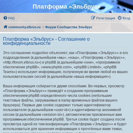
Платформа «Эльбрус»
FAQ
Регистрация
Вход
community.elbrus.ru
Форум Сообщества Эльбрус
Платформа «Эльбрус» - Соглашение о
конфиденциальности
Это соглашение подробно объясняет, как «Платформа «Эльбрус»» и его
подразделения (в дальнейшем «мы», «наш», «Платформа «Эльбрус»»,
«http://forum.elbrus.ru») и phpBB (в дальнейшем «они», «программное
обеспечение phpBB», «www.phpbb.com», «phpBB Limited», «phpBB
Teams») используют информацию, полученную во время любой из ваших
пользовательских сессий (в дальнейшем «ваша информация»).
Ваша информация собирается двумя способами. Во-первых, просмотр
«Платформа «Эльбрус»» приведёт к созданию программным
обеспечением phpBB определённого числа cookies (небольшие
текстовые файлы, загружаемые в папку временных файлов вашего
браузера). Первые две cookie содержат только идентификатор
пользователя (в дальнейшем «user-id») и идентификатор анонимной
сессии (в дальнейшем «session-id»), автоматически присвоенные вам
программным обеспечением phpBB. Третья cookie будет создана после
просмотра одной из тем конференции «Платформа «Эльбрус»» и будет
использоваться для хранения информации о прочтённых вами темах,