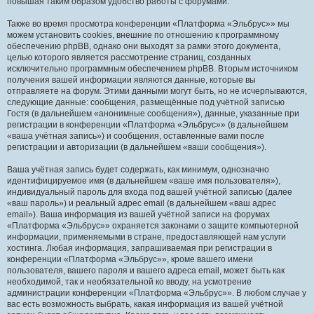
повышая таким образом удобство работы с форумами.
Также во время просмотра конференции «Платформа «Эльбрус»» мы
можем установить cookies, внешние по отношению к программному
обеспечению phpBB, однако они выходят за рамки этого документа,
целью которого является рассмотрение страниц, созданных
исключительно программным обеспечением phpBB. Вторым источником
получения вашей информации являются данные, которые вы
отправляете на форум. Этими данными могут быть, но не исчерпываются,
следующие данные: сообщения, размещённые под учётной записью
Гостя (в дальнейшем «анонимные сообщения»), данные, указанные при
регистрации в конференции «Платформа «Эльбрус»» (в дальнейшем
«ваша учётная запись») и сообщения, оставленные вами после
регистрации и авторизации (в дальнейшем «ваши сообщения»).
Ваша учётная запись будет содержать, как минимум, однозначно
идентифицируемое имя (в дальнейшем «ваше имя пользователя»),
индивидуальный пароль для входа под вашей учётной записью (далее
«ваш пароль») и реальный адрес email (в дальнейшем «ваш адрес
email»). Ваша информация из вашей учётной записи на форумах
«Платформа «Эльбрус»» охраняется законами о защите компьютерной
информации, применяемыми в стране, предоставляющей нам услуги
хостинга. Любая информация, запрашиваемая при регистрации в
конференции «Платформа «Эльбрус»», кроме вашего имени
пользователя, вашего пароля и вашего адреса email, может быть как
необходимой, так и необязательной ко вводу, на усмотрение
администрации конференции «Платформа «Эльбрус»». В любом случае у
вас есть возможность выбрать, какая информация из вашей учётной