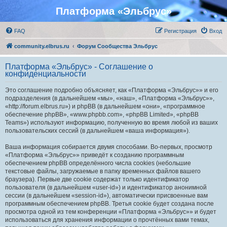
Платформа «Эльбрус»
FAQ
Регистрация
Вход
community.elbrus.ru
Форум Сообщества Эльбрус
Платформа «Эльбрус» - Соглашение о
конфиденциальности
Это соглашение подробно объясняет, как «Платформа «Эльбрус»» и его
подразделения (в дальнейшем «мы», «наш», «Платформа «Эльбрус»»,
«http://forum.elbrus.ru») и phpBB (в дальнейшем «они», «программное
обеспечение phpBB», «www.phpbb.com», «phpBB Limited», «phpBB
Teams») используют информацию, полученную во время любой из ваших
пользовательских сессий (в дальнейшем «ваша информация»).
Ваша информация собирается двумя способами. Во-первых, просмотр
«Платформа «Эльбрус»» приведёт к созданию программным
обеспечением phpBB определённого числа cookies (небольшие
текстовые файлы, загружаемые в папку временных файлов вашего
браузера). Первые две cookie содержат только идентификатор
пользователя (в дальнейшем «user-id») и идентификатор анонимной
сессии (в дальнейшем «session-id»), автоматически присвоенные вам
программным обеспечением phpBB. Третья cookie будет создана после
просмотра одной из тем конференции «Платформа «Эльбрус»» и будет
использоваться для хранения информации о прочтённых вами темах,