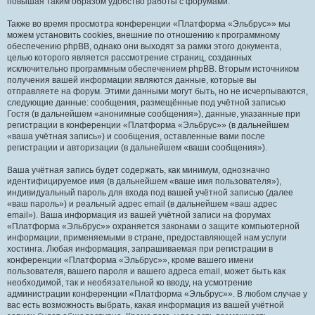
повышая таким образом удобство работы с форумами.
Также во время просмотра конференции «Платформа «Эльбрус»» мы
можем установить cookies, внешние по отношению к программному
обеспечению phpBB, однако они выходят за рамки этого документа,
целью которого является рассмотрение страниц, созданных
исключительно программным обеспечением phpBB. Вторым источником
получения вашей информации являются данные, которые вы
отправляете на форум. Этими данными могут быть, но не исчерпываются,
следующие данные: сообщения, размещённые под учётной записью
Гостя (в дальнейшем «анонимные сообщения»), данные, указанные при
регистрации в конференции «Платформа «Эльбрус»» (в дальнейшем
«ваша учётная запись») и сообщения, оставленные вами после
регистрации и авторизации (в дальнейшем «ваши сообщения»).
Ваша учётная запись будет содержать, как минимум, однозначно
идентифицируемое имя (в дальнейшем «ваше имя пользователя»),
индивидуальный пароль для входа под вашей учётной записью (далее
«ваш пароль») и реальный адрес email (в дальнейшем «ваш адрес
email»). Ваша информация из вашей учётной записи на форумах
«Платформа «Эльбрус»» охраняется законами о защите компьютерной
информации, применяемыми в стране, предоставляющей нам услуги
хостинга. Любая информация, запрашиваемая при регистрации в
конференции «Платформа «Эльбрус»», кроме вашего имени
пользователя, вашего пароля и вашего адреса email, может быть как
необходимой, так и необязательной ко вводу, на усмотрение
администрации конференции «Платформа «Эльбрус»». В любом случае у
вас есть возможность выбрать, какая информация из вашей учётной