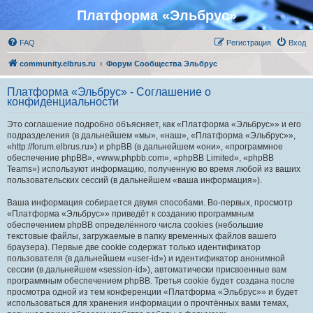
Платформа «Эльбрус»
FAQ
Регистрация
Вход
community.elbrus.ru
Форум Сообщества Эльбрус
Платформа «Эльбрус» - Соглашение о
конфиденциальности
Это соглашение подробно объясняет, как «Платформа «Эльбрус»» и его
подразделения (в дальнейшем «мы», «наш», «Платформа «Эльбрус»»,
«http://forum.elbrus.ru») и phpBB (в дальнейшем «они», «программное
обеспечение phpBB», «www.phpbb.com», «phpBB Limited», «phpBB
Teams») используют информацию, полученную во время любой из ваших
пользовательских сессий (в дальнейшем «ваша информация»).
Ваша информация собирается двумя способами. Во-первых, просмотр
«Платформа «Эльбрус»» приведёт к созданию программным
обеспечением phpBB определённого числа cookies (небольшие
текстовые файлы, загружаемые в папку временных файлов вашего
браузера). Первые две cookie содержат только идентификатор
пользователя (в дальнейшем «user-id») и идентификатор анонимной
сессии (в дальнейшем «session-id»), автоматически присвоенные вам
программным обеспечением phpBB. Третья cookie будет создана после
просмотра одной из тем конференции «Платформа «Эльбрус»» и будет
использоваться для хранения информации о прочтённых вами темах,