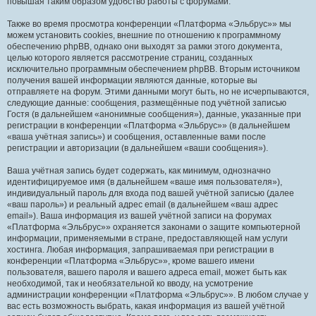
повышая таким образом удобство работы с форумами.
Также во время просмотра конференции «Платформа «Эльбрус»» мы
можем установить cookies, внешние по отношению к программному
обеспечению phpBB, однако они выходят за рамки этого документа,
целью которого является рассмотрение страниц, созданных
исключительно программным обеспечением phpBB. Вторым источником
получения вашей информации являются данные, которые вы
отправляете на форум. Этими данными могут быть, но не исчерпываются,
следующие данные: сообщения, размещённые под учётной записью
Гостя (в дальнейшем «анонимные сообщения»), данные, указанные при
регистрации в конференции «Платформа «Эльбрус»» (в дальнейшем
«ваша учётная запись») и сообщения, оставленные вами после
регистрации и авторизации (в дальнейшем «ваши сообщения»).
Ваша учётная запись будет содержать, как минимум, однозначно
идентифицируемое имя (в дальнейшем «ваше имя пользователя»),
индивидуальный пароль для входа под вашей учётной записью (далее
«ваш пароль») и реальный адрес email (в дальнейшем «ваш адрес
email»). Ваша информация из вашей учётной записи на форумах
«Платформа «Эльбрус»» охраняется законами о защите компьютерной
информации, применяемыми в стране, предоставляющей нам услуги
хостинга. Любая информация, запрашиваемая при регистрации в
конференции «Платформа «Эльбрус»», кроме вашего имени
пользователя, вашего пароля и вашего адреса email, может быть как
необходимой, так и необязательной ко вводу, на усмотрение
администрации конференции «Платформа «Эльбрус»». В любом случае у
вас есть возможность выбрать, какая информация из вашей учётной