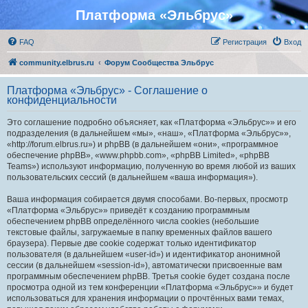
Платформа «Эльбрус»
FAQ
Регистрация
Вход
community.elbrus.ru
Форум Сообщества Эльбрус
Платформа «Эльбрус» - Соглашение о
конфиденциальности
Это соглашение подробно объясняет, как «Платформа «Эльбрус»» и его
подразделения (в дальнейшем «мы», «наш», «Платформа «Эльбрус»»,
«http://forum.elbrus.ru») и phpBB (в дальнейшем «они», «программное
обеспечение phpBB», «www.phpbb.com», «phpBB Limited», «phpBB
Teams») используют информацию, полученную во время любой из ваших
пользовательских сессий (в дальнейшем «ваша информация»).
Ваша информация собирается двумя способами. Во-первых, просмотр
«Платформа «Эльбрус»» приведёт к созданию программным
обеспечением phpBB определённого числа cookies (небольшие
текстовые файлы, загружаемые в папку временных файлов вашего
браузера). Первые две cookie содержат только идентификатор
пользователя (в дальнейшем «user-id») и идентификатор анонимной
сессии (в дальнейшем «session-id»), автоматически присвоенные вам
программным обеспечением phpBB. Третья cookie будет создана после
просмотра одной из тем конференции «Платформа «Эльбрус»» и будет
использоваться для хранения информации о прочтённых вами темах,