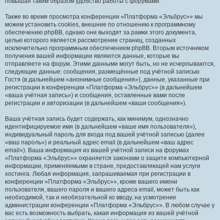
повышая таким образом удобство работы с форумами.
Также во время просмотра конференции «Платформа «Эльбрус»» мы
можем установить cookies, внешние по отношению к программному
обеспечению phpBB, однако они выходят за рамки этого документа,
целью которого является рассмотрение страниц, созданных
исключительно программным обеспечением phpBB. Вторым источником
получения вашей информации являются данные, которые вы
отправляете на форум. Этими данными могут быть, но не исчерпываются,
следующие данные: сообщения, размещённые под учётной записью
Гостя (в дальнейшем «анонимные сообщения»), данные, указанные при
регистрации в конференции «Платформа «Эльбрус»» (в дальнейшем
«ваша учётная запись») и сообщения, оставленные вами после
регистрации и авторизации (в дальнейшем «ваши сообщения»).
Ваша учётная запись будет содержать, как минимум, однозначно
идентифицируемое имя (в дальнейшем «ваше имя пользователя»),
индивидуальный пароль для входа под вашей учётной записью (далее
«ваш пароль») и реальный адрес email (в дальнейшем «ваш адрес
email»). Ваша информация из вашей учётной записи на форумах
«Платформа «Эльбрус»» охраняется законами о защите компьютерной
информации, применяемыми в стране, предоставляющей нам услуги
хостинга. Любая информация, запрашиваемая при регистрации в
конференции «Платформа «Эльбрус»», кроме вашего имени
пользователя, вашего пароля и вашего адреса email, может быть как
необходимой, так и необязательной ко вводу, на усмотрение
администрации конференции «Платформа «Эльбрус»». В любом случае у
вас есть возможность выбрать, какая информация из вашей учётной