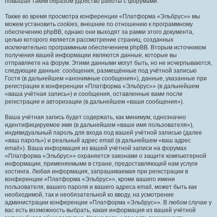
повышая таким образом удобство работы с форумами.
Также во время просмотра конференции «Платформа «Эльбрус»» мы
можем установить cookies, внешние по отношению к программному
обеспечению phpBB, однако они выходят за рамки этого документа,
целью которого является рассмотрение страниц, созданных
исключительно программным обеспечением phpBB. Вторым источником
получения вашей информации являются данные, которые вы
отправляете на форум. Этими данными могут быть, но не исчерпываются,
следующие данные: сообщения, размещённые под учётной записью
Гостя (в дальнейшем «анонимные сообщения»), данные, указанные при
регистрации в конференции «Платформа «Эльбрус»» (в дальнейшем
«ваша учётная запись») и сообщения, оставленные вами после
регистрации и авторизации (в дальнейшем «ваши сообщения»).
Ваша учётная запись будет содержать, как минимум, однозначно
идентифицируемое имя (в дальнейшем «ваше имя пользователя»),
индивидуальный пароль для входа под вашей учётной записью (далее
«ваш пароль») и реальный адрес email (в дальнейшем «ваш адрес
email»). Ваша информация из вашей учётной записи на форумах
«Платформа «Эльбрус»» охраняется законами о защите компьютерной
информации, применяемыми в стране, предоставляющей нам услуги
хостинга. Любая информация, запрашиваемая при регистрации в
конференции «Платформа «Эльбрус»», кроме вашего имени
пользователя, вашего пароля и вашего адреса email, может быть как
необходимой, так и необязательной ко вводу, на усмотрение
администрации конференции «Платформа «Эльбрус»». В любом случае у
вас есть возможность выбрать, какая информация из вашей учётной