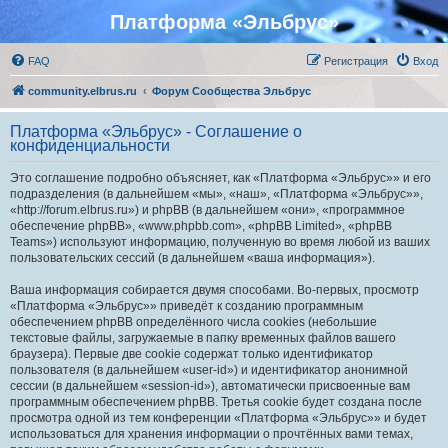
Платформа «Эльбрус»
FAQ
Регистрация
Вход
community.elbrus.ru
Форум Сообщества Эльбрус
Платформа «Эльбрус» - Соглашение о
конфиденциальности
Это соглашение подробно объясняет, как «Платформа «Эльбрус»» и его
подразделения (в дальнейшем «мы», «наш», «Платформа «Эльбрус»»,
«http://forum.elbrus.ru») и phpBB (в дальнейшем «они», «программное
обеспечение phpBB», «www.phpbb.com», «phpBB Limited», «phpBB
Teams») используют информацию, полученную во время любой из ваших
пользовательских сессий (в дальнейшем «ваша информация»).
Ваша информация собирается двумя способами. Во-первых, просмотр
«Платформа «Эльбрус»» приведёт к созданию программным
обеспечением phpBB определённого числа cookies (небольшие
текстовые файлы, загружаемые в папку временных файлов вашего
браузера). Первые две cookie содержат только идентификатор
пользователя (в дальнейшем «user-id») и идентификатор анонимной
сессии (в дальнейшем «session-id»), автоматически присвоенные вам
программным обеспечением phpBB. Третья cookie будет создана после
просмотра одной из тем конференции «Платформа «Эльбрус»» и будет
использоваться для хранения информации о прочтённых вами темах,