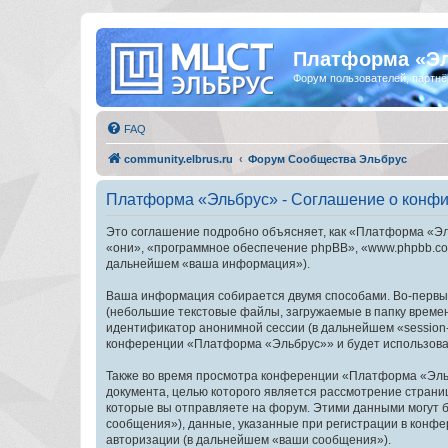
Платформа «Э
Форум пользователей, партнё
FAQ
community.elbrus.ru
Форум Сообщества Эльбрус
Платформа «Эльбрус» - Соглашение о конф
Это соглашение подробно объясняет, как «Платформа «Эль
«они», «программное обеспечение phpBB», «www.phpbb.com
дальнейшем «ваша информация»).
Ваша информация собирается двумя способами. Во-первы
(небольшие текстовые файлы, загружаемые в папку времен
идентификатор анонимной сессии (в дальнейшем «session-
конференции «Платформа «Эльбрус»» и будет использоват
Также во время просмотра конференции «Платформа «Эльб
документа, целью которого является рассмотрение стран
которые вы отправляете на форум. Этими данными могут 
сообщения»), данные, указанные при регистрации в конф
авторизации (в дальнейшем «ваши сообщения»).