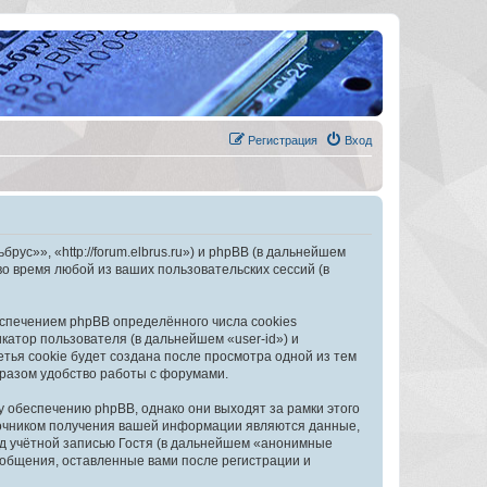
Регистрация
Вход
с»», «http://forum.elbrus.ru») и phpBB (в дальнейшем
 время любой из ваших пользовательских сессий (в
спечением phpBB определённого числа cookies
атор пользователя (в дальнейшем «user-id») и
тья cookie будет создана после просмотра одной из тем
разом удобство работы с форумами.
обеспечению phpBB, однако они выходят за рамки этого
точником получения вашей информации являются данные,
д учётной записью Гостя (в дальнейшем «анонимные
общения, оставленные вами после регистрации и