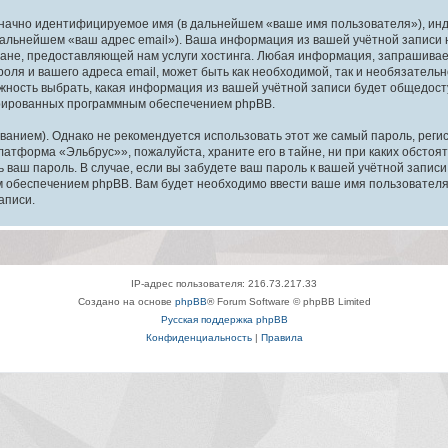
означно идентифицируемое имя (в дальнейшем «ваше имя пользователя»), ин
в дальнейшем «ваш адрес email»). Ваша информация из вашей учётной запис
ане, предоставляющей нам услуги хостинга. Любая информация, запрашива
оля и вашего адреса email, может быть как необходимой, так и необязатель
ность выбрать, какая информация из вашей учётной записи будет общедоступ
ерированных программным обеспечением phpBB.
ием). Однако не рекомендуется использовать этот же самый пароль, регист
латформа «Эльбрус»», пожалуйста, храните его в тайне, ни при каких обсто
ть ваш пароль. В случае, если вы забудете ваш пароль к вашей учётной запи
обеспечением phpBB. Вам будет необходимо ввести ваше имя пользователя и
аписи.
IP-адрес пользователя: 216.73.217.33
Создано на основе
phpBB
® Forum Software © phpBB Limited
Русская поддержка phpBB
Конфиденциальность
|
Правила