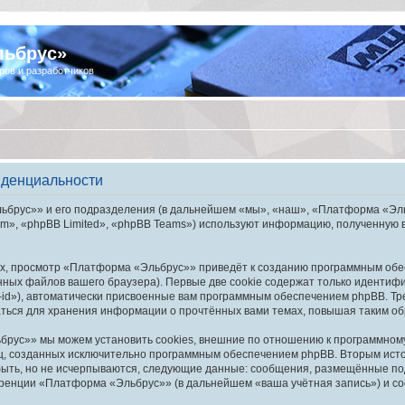
льбрус»
ров и разработчиков
иденциальности
брус»» и его подразделения (в дальнейшем «мы», «наш», «Платформа «Эльбру
», «phpBB Limited», «phpBB Teams») используют информацию, полученную во
х, просмотр «Платформа «Эльбрус»» приведёт к созданию программным обе
ных файлов вашего браузера). Первые две cookie содержат только идентифик
id»), автоматически присвоенные вам программным обеспечением phpBB. Тре
ься для хранения информации о прочтённых вами темах, повышая таким об
рус»» мы можем установить cookies, внешние по отношению к программному 
иц, созданных исключительно программным обеспечением phpBB. Вторым ис
быть, но не исчерпываются, следующие данные: сообщения, размещённые по
еренции «Платформа «Эльбрус»» (в дальнейшем «ваша учётная запись») и со