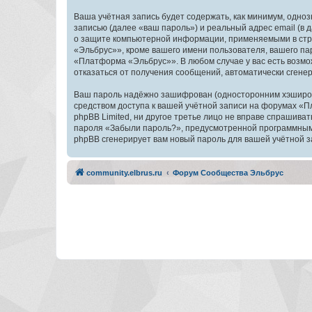
Ваша учётная запись будет содержать, как минимум, одн
записью (далее «ваш пароль») и реальный адрес email (
о защите компьютерной информации, применяемыми в стр
«Эльбрус»», кроме вашего имени пользователя, вашего пар
«Платформа «Эльбрус»». В любом случае у вас есть возмож
отказаться от получения сообщений, автоматически сген
Ваш пароль надёжно зашифрован (односторонним хэширован
средством доступа к вашей учётной записи на форумах «П
phpBB Limited, ни другое третье лицо не вправе спрашива
пароля «Забыли пароль?», предусмотренной программным 
phpBB сгенерирует вам новый пароль для вашей учётной з
community.elbrus.ru
Форум Сообщества Эльбрус